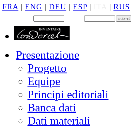
FRA
|
ENG
|
DEU
|
ESP
|
ITA
|
RUS
Back office : Id.
Password
Presentazione
Progetto
Equipe
Principi editoriali
Banca dati
Dati materiali