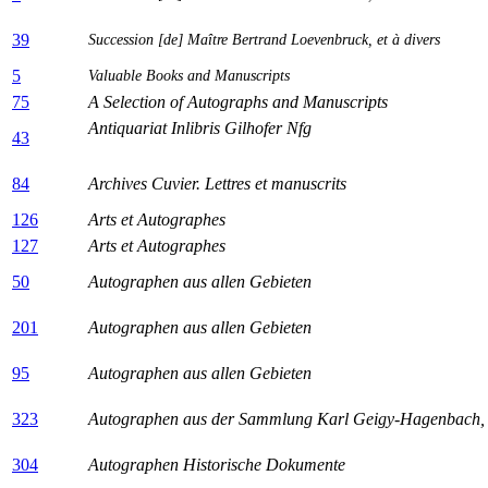
39
Succession [de]
Maître Bertrand Loevenbruck, et à divers
5
Valuable Books and Manuscripts
75
A Selection of Autographs and Manuscripts
Antiquariat Inlibris Gilhofer Nfg
43
84
Archives Cuvier. Lettres et manuscrits
126
Arts et Autographes
127
Arts et Autographes
50
Autographen aus allen Gebieten
201
Autographen aus allen Gebieten
95
Autographen aus allen Gebieten
323
Autographen aus der Sammlung Karl Geigy-Hagenbach, B
304
Autographen Historische Dokumente