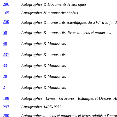
296
Autographes & Documents Historiques
165
Autographes & manuscrits choisis
e
250
Autographes & manuscrits scientifiques du XVI
à la fin 
58
Autographes & manuscrits, livres anciens et modernes
48
Autographes & Manuscrits
237
Autographes & manuscrits
33
Autographes & Manuscrits
28
Autographes & Manuscrits
2
Autographes & Manuscrits
198
Autographes - Livres - Gravures - Estampes et Dessins.
A
297
Autographes 1435-1953
280
Autographes anciens et modernes et livres relatifs à l'aér