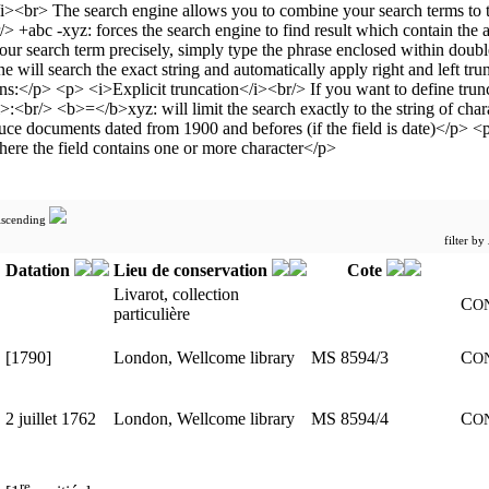
filter by
Datation
Lieu de conservation
Cote
Livarot, collection
C
O
particulière
[1790]
London, Wellcome library
MS 8594/3
C
O
2 juillet 1762
London, Wellcome library
MS 8594/4
C
O
re