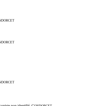
NDORCET
NDORCET
NDORCET
opiste non identifié
,
C
ONDORCET