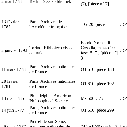
2 mai 1778
Berlin, Staatsbibliothek
(2), [pièce n° 2]
13 février
Paris, Archives de
1 G 20, pièce 11
C
O
1787
l'Académie française
Fondo Nomis di
Torino, Biblioteca civica
Cossilla, mazzo 10,
2 janvier 1793
C
O
centrale
fasc. 5. 7., [pièce n°]
3
Paris, Archives nationales
11 mars 1778
O1 610, pièce 183
de France
28 février
Paris, Archives nationales
O1 610, pièce 192
1781
de France
Philadelphia, American
13 mai 1785
Ms 506.C75
C
O
Philosophical Society
Paris, Archives nationales
14 juin 1777
O1 610, pièce 299
de France
Pierrefitte-sur-Seine,
29 mars 1777
Archives nationales de
745 AP/39 dossier 5
Un c