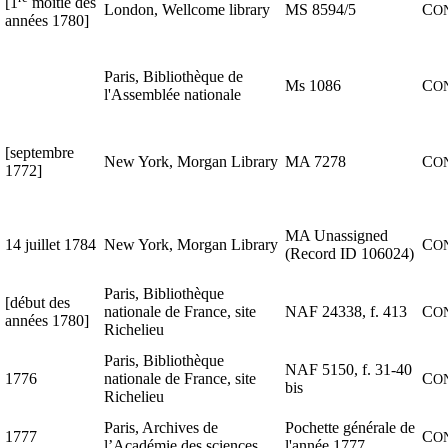
[1
moitié des
London, Wellcome library
MS 8594/5
C
O
années 1780]
Paris, Bibliothèque de
Ms 1086
C
O
l'Assemblée nationale
[septembre
New York, Morgan Library
MA 7278
C
O
1772]
MA Unassigned
14 juillet 1784
New York, Morgan Library
C
O
(Record ID 106024)
Paris, Bibliothèque
[début des
nationale de France, site
NAF 24338, f. 413
C
O
années 1780]
Richelieu
Paris, Bibliothèque
NAF 5150, f. 31-40
1776
nationale de France, site
C
O
bis
Richelieu
Paris, Archives de
Pochette générale de
1777
C
O
l’Académie des sciences
l'année 1777