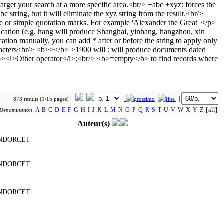
873 results (1/15 pages)
A
B C
D
E
F
G H I J K L
M
N O
P
Q
R
S
T
U V W X Y Z [all]
Dénomination
Auteur(s)
NDORCET
NDORCET
NDORCET