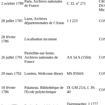
Paris, Archives nationales
C
R
2 octobre 1789
C 32, n° 271
de France
D
E
Mic
Laon, Archives
28 juillet 1785
1 J 223
C
O
départementales de l’Aisne
28 février
Localisation inconnue
C
O
1786
Pierrefitte-sur-Seine,
26 juillet 1791
Archives nationales de
AA 54 A (1504)
C
O
France
29 mars 1792
London, Wellcome library
MS 8594/6
C
O
18 février
Palaiseau, Bibliothèque de
IX GM 23.6, f. 39-
C
O
1786
l'Ecole polytechnique
40
Darmstaedter, J 1777