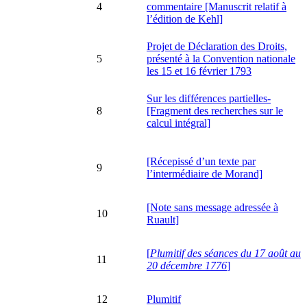
4
commentaire [Manuscrit relatif à
l’édition de Kehl]
Projet de Déclaration des Droits,
5
présenté à la Convention nationale
les 15 et 16 février 1793
Sur les différences partielles-
8
[Fragment des recherches sur le
calcul intégral]
[Récepissé d’un texte par
9
l’intermédiaire de Morand]
[Note sans message adressée à
10
Ruault]
[
Plumitif des séances du 17 août au
11
20 décembre 1776
]
12
Plumitif