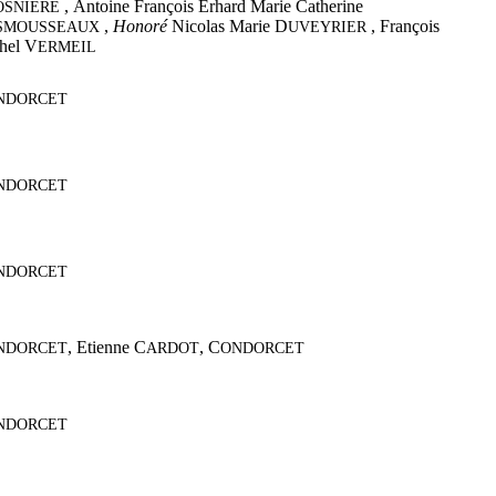
,
Antoine François Erhard Marie Catherine
OSNIERE
,
Honoré
Nicolas Marie D
,
François
SMOUSSEAUX
UVEYRIER
hel V
ERMEIL
NDORCET
NDORCET
NDORCET
,
Etienne C
,
C
NDORCET
ARDOT
ONDORCET
NDORCET