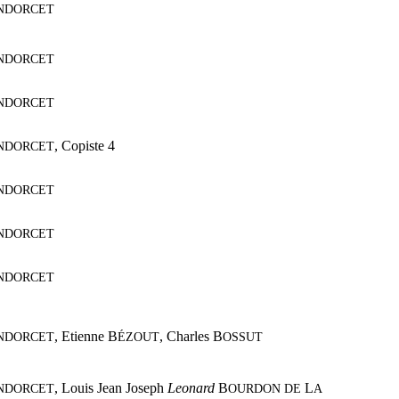
NDORCET
NDORCET
NDORCET
,
Copiste 4
NDORCET
NDORCET
NDORCET
NDORCET
,
Etienne B
,
Charles B
NDORCET
ÉZOUT
OSSUT
,
Louis Jean Joseph
Leonard
B
L
NDORCET
OURDON DE
A