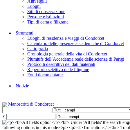
Altri sigilli
Luoghi
Siti di conservazione
Persone e istituzioni
Tipi di carta e filigrane
Strumenti
Luoghi di residenza e viaggi di Condorcet
Calendario delle presenze accademiche di Condorcet
Cartografia
Cronologia generale della vita di Condorcet
Plumitifs dell’Accademia reale delle scienze di Parigi
Protocolli descrittivi dei dati materiali
Repertorio selettivo delle filigrane
Fonti documentarie
Notizie
Manoscritti di Condorcet
E