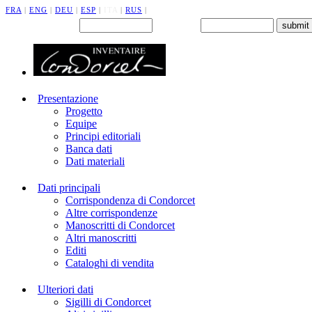
FRA
|
ENG
|
DEU
|
ESP
|
ITA
|
RUS
|
Back office : Id.
Password
Presentazione
Progetto
Equipe
Principi editoriali
Banca dati
Dati materiali
Dati principali
Corrispondenza di Condorcet
Altre corrispondenze
Manoscritti di Condorcet
Altri manoscritti
Editi
Cataloghi di vendita
Ulteriori dati
Sigilli di Condorcet