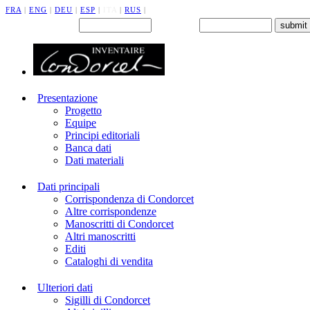
FRA
|
ENG
|
DEU
|
ESP
|
ITA
|
RUS
|
Back office : Id.
Password
Presentazione
Progetto
Equipe
Principi editoriali
Banca dati
Dati materiali
Dati principali
Corrispondenza di Condorcet
Altre corrispondenze
Manoscritti di Condorcet
Altri manoscritti
Editi
Cataloghi di vendita
Ulteriori dati
Sigilli di Condorcet