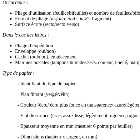
Occurrence
:
Pliage d’utilisation (feuillet/bifeuillet) et nombre de feuillets/bife
Format de pliage (
in-folio
,
in-4°
,
in-8°
, fragment)
Surface écrite (recto/recto-verso)
Dans le cas des lettres
:
Pliage d’expédition
Enveloppe (oui/non)
Cachet (oui/non), emplacement
Marques postales (tampons humides/secs, couleur, libellé, mar
Type de papier
:
- Identifiant du type de papier
- Plan filtrant (vergé/vélin)
- Couleur (écru/ écru plus foncé en transparence/ azuré/légèrem
- Etat de surface (lisse, assez lisse, légèrement rugueux, rugueu
- Epaisseur moyenne en mm (mesurer 6 points par feuillet)
- Dimensions (hauteur x largeur, en mm)