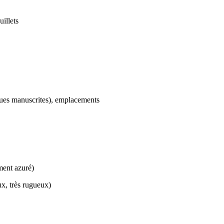
uillets
ques manuscrites), emplacements
ent azuré)
x, très rugueux)