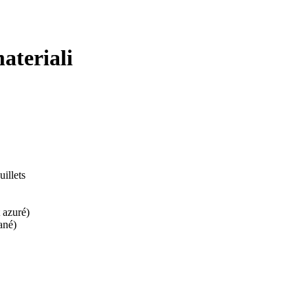
materiali
uillets
 azuré)
rané)