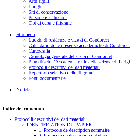
Altri sigilli
Luoghi
Siti di conservazione
Persone e istituzioni
Tipi di carta e filigrane
Strumenti
Luoghi di residenza e viaggi di Condorcet
Calendario delle presenze accademiche di Condorcet
Cartografia
Cronologia generale della vita di Condorcet
Plumitifs dell’Accademia reale delle scienze di Parigi
Protocolli descrittivi dei dati materiali
Repertorio selettivo delle filigrane
Fonti documentarie
Notizie
Indice del contenuto
Protocolli descrittivi dei dati materiali
IDENTIFICATION DU PAPIER
1. Protocole de description sommaire
2. Protocole de description détaillée