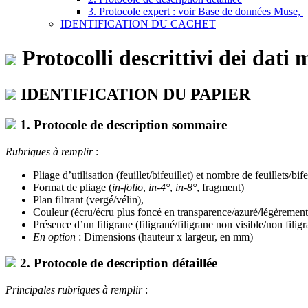
3. Protocole expert : voir Base de données Muse,
IDENTIFICATION DU CACHET
Protocolli descrittivi dei dati 
IDENTIFICATION DU PAPIER
1. Protocole de description sommaire
Rubriques à remplir
:
Pliage d’utilisation (feuillet/bifeuillet) et nombre de feuillets/bife
Format de pliage (
in-folio
,
in-4°
,
in-8°
, fragment)
Plan filtrant (vergé/vélin),
Couleur (écru/écru plus foncé en transparence/azuré/légèrement
Présence d’un filigrane (filigrané/filigrane non visible/non filig
En option
: Dimensions (hauteur x largeur, en mm)
2. Protocole de description détaillée
Principales rubriques à remplir
: