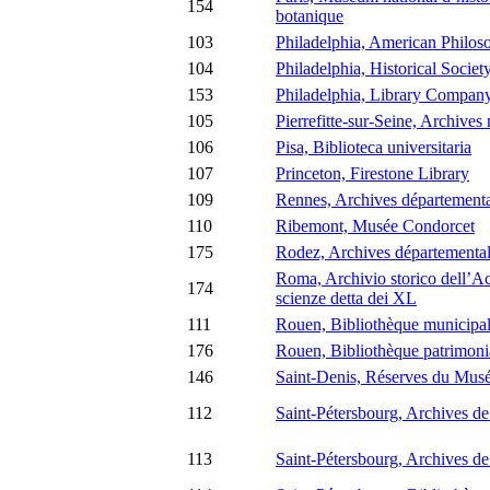
154
botanique
103
Philadelphia, American Philoso
104
Philadelphia, Historical Societ
153
Philadelphia, Library Compan
105
Pierrefitte-sur-Seine, Archives
106
Pisa, Biblioteca universitaria
107
Princeton, Firestone Library
109
Rennes, Archives départemental
110
Ribemont, Musée Condorcet
175
Rodez, Archives départemental
Roma, Archivio storico dell’A
174
scienze detta dei XL
111
Rouen, Bibliothèque municipal
176
Rouen, Bibliothèque patrimoni
146
Saint-Denis, Réserves du Musée
112
Saint-Pétersbourg, Archives de
113
Saint-Pétersbourg, Archives de l