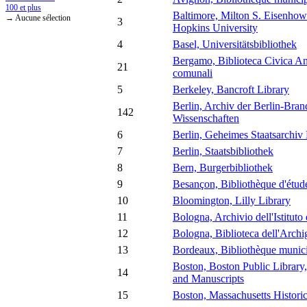
100 et plus
Baltimore, Milton S. Eisenhowe
→ Aucune sélection
3
Hopkins University
4
Basel, Universitätsbibliothek
Bergamo, Biblioteca Civica Ang
21
comunali
5
Berkeley, Bancroft Library
Berlin, Archiv der Berlin-Bra
142
Wissenschaften
6
Berlin, Geheimes Staatsarchiv 
7
Berlin, Staatsbibliothek
8
Bern, Burgerbibliothek
9
Besançon, Bibliothèque d'étude
10
Bloomington, Lilly Library
11
Bologna, Archivio dell'Istituto
12
Bologna, Biblioteca dell'Archi
13
Bordeaux, Bibliothèque munic
Boston, Boston Public Library
14
and Manuscripts
15
Boston, Massachusetts Historic