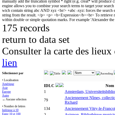
175 records
return to data set
Consulter la carte des lieu
lien
Sélectionner par
• Localisation
Amérique
IDLC
Nom
Asie
1
Amsterdam, Universiteitsbibli
Europe
Autre
Anciennement Nîmes, collection
→ Aucune sélection
79
Richard
• Nombre de lettres
134
Anciennement Vitry-le-Françoi
Inférieur à 10
Entre 10 et 100
2
Avignon, Bibliothèque munici