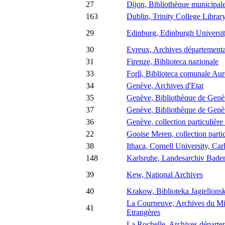
27
Dijon, Bibliothèque municipal
163
Dublin, Trinity College Librar
29
Edinburg, Edinburgh Universit
30
Evreux, Archives départementa
31
Firenze, Biblioteca nazionale
33
Forlì, Biblioteca comunale Aure
34
Genève, Archives d'Etat
35
Genève, Bibliothèque de Genèv
37
Genève, Bibliothèque de Genève
36
Genève, collection particulièr
22
Gooise Meren, collection parti
38
Ithaca, Cornell University, Ca
148
Karlsruhe, Landesarchiv Bad
39
Kew, National Archives
40
Krakow, Biblioteka Jagiellons
La Courneuve, Archives du Min
41
Etrangères
La Rochelle, Archives départem