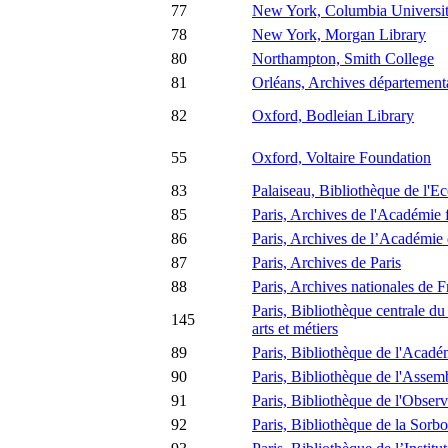
77
New York, Columbia Universit
78
New York, Morgan Library
80
Northampton, Smith College
81
Orléans, Archives départementa
82
Oxford, Bodleian Library
55
Oxford, Voltaire Foundation
83
Palaiseau, Bibliothèque de l'E
85
Paris, Archives de l'Académie 
86
Paris, Archives de l’Académie 
87
Paris, Archives de Paris
88
Paris, Archives nationales de 
Paris, Bibliothèque centrale du
145
arts et métiers
89
Paris, Bibliothèque de l'Acadé
90
Paris, Bibliothèque de l'Assem
91
Paris, Bibliothèque de l'Observ
92
Paris, Bibliothèque de la Sorb