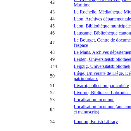
42
Maritime
43
La Rochelle, Médiathèque Mic
44
Laon, Archives départementale
45
Laon, Bibliothèque municipal
46
Lausanne, Bibliothèque cantona
Le Bourget, Centre de document
47
l'espace
48
Le Mans, Archives département
49
Leiden, Universiteitsbibliothee
144
Leipzig, Universitätsbibliothek
Liège, Université de Liège. D
50
patrimoniaux
51
Livarot, collection particulière
52
Livorno, Biblioteca Labronica
53
Localisation inconnue
Localisation inconnue (ancienn
84
et manuscrits)
54
London, British Library