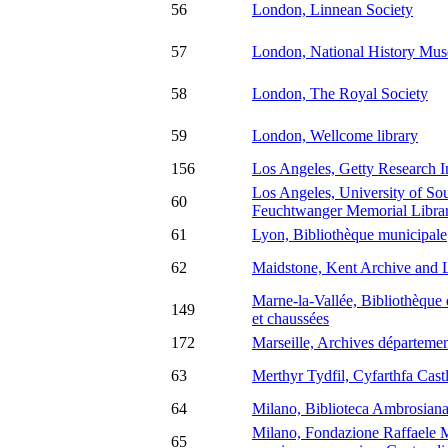
56
London, Linnean Society
57
London, National History Mu
58
London, The Royal Society
59
London, Wellcome library
156
Los Angeles, Getty Research In
Los Angeles, University of Sou
60
Feuchtwanger Memorial Libra
61
Lyon, Bibliothèque municipale
62
Maidstone, Kent Archive and L
Marne-la-Vallée, Bibliothèque 
149
et chaussées
172
Marseille, Archives départem
63
Merthyr Tydfil, Cyfarthfa Cas
64
Milano, Biblioteca Ambrosian
Milano, Fondazione Raffaele Mat
65