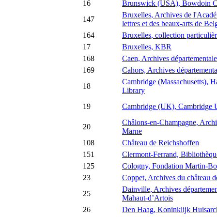
16
Brunswick (USA), Bowdoin C
Bruxelles, Archives de l'Acadé
147
lettres et des beaux-arts de Bel
164
Bruxelles, collection particuliè
17
Bruxelles, KBR
168
Caen, Archives départemental
169
Cahors, Archives départementa
Cambridge (Massachusetts), H
18
Library
19
Cambridge (UK), Cambridge Un
Châlons-en-Champagne, Archiv
20
Marne
108
Château de Reichshoffen
151
Clermont-Ferrand, Bibliothèqu
125
Cologny, Fondation Martin-B
23
Coppet, Archives du château 
Dainville, Archives départemen
25
Mahaut-d’Artois
26
Den Haag, Koninklijk Huisarc