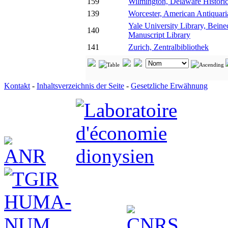
159
Wilmington, Delaware Historic
139
Worcester, American Antiquari
Yale University Library, Bein
140
Manuscript Library
141
Zurich, Zentralbibliothek
Kontakt
-
Inhaltsverzeichnis der Seite
-
Gesetzliche Erwähnung