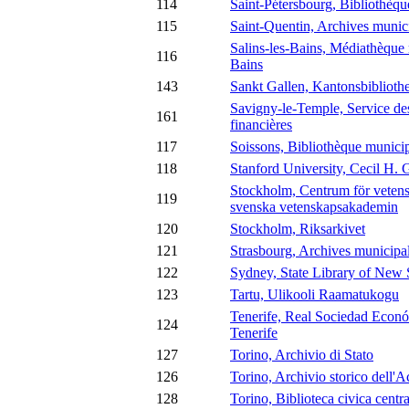
114
Saint-Pétersbourg, Bibliothèqu
115
Saint-Quentin, Archives munic
Salins-les-Bains, Médiathèque 
116
Bains
143
Sankt Gallen, Kantonsbiblioth
Savigny-le-Temple, Service de
161
financières
117
Soissons, Bibliothèque munici
118
Stanford University, Cecil H. 
Stockholm, Centrum för vetens
119
svenska vetenskapsakademin
120
Stockholm, Riksarkivet
121
Strasbourg, Archives municipa
122
Sydney, State Library of New
123
Tartu, Ulikooli Raamatukogu
Tenerife, Real Sociedad Econó
124
Tenerife
127
Torino, Archivio di Stato
126
Torino, Archivio storico dell'
128
Torino, Biblioteca civica centra