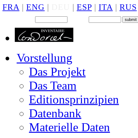
FRA
|
ENG
|
DEU
|
ESP
|
ITA
|
RUS
Back office : Id.
Password
Vorstellung
Das Projekt
Das Team
Editionsprinzipien
Datenbank
Materielle Daten