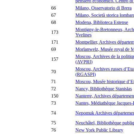
pensiero economico. Centro d
66
Milano, Osservatorio di Brera
67
Milano, Società storica lombar
68
Modena, Biblioteca Estense
Montigny-le-Bretonneux, Archi
173
Yvelines
171
Montpellier, Archives départem
69
Morlanwelz, Musée royal de 
Moscou, Archives de la politiqu
157
(AVPRI)
Moscou, Archives russes d’Etat 
70
(RGASPI)
71
Moscou, Musée historique d’Et
72
Nancy, Bibliothèque Stanislas
150
Nanterre, Archives départemen
73
Nantes, Médiathèque Jacques
74
Nepomuk Archives département
75
Neuchâtel, Bibliothèque publiqu
76
New York Public Library