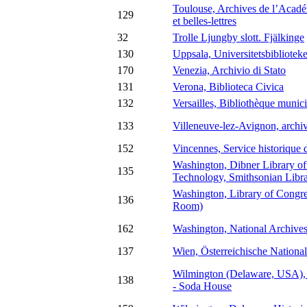
Toulouse, Archives de l’Académ
129
et belles-lettres
32
Trolle Ljungby slott. Fjälkinge
130
Uppsala, Universitetsbiblioteke
170
Venezia, Archivio di Stato
131
Verona, Biblioteca Civica
132
Versailles, Bibliothèque munic
133
Villeneuve-lez-Avignon, archiv
152
Vincennes, Service historique 
Washington, Dibner Library of
135
Technology, Smithsonian Libra
Washington, Library of Congr
136
Room)
162
Washington, National Archive
137
Wien, Österreichische National
Wilmington (Delaware, USA),
138
- Soda House