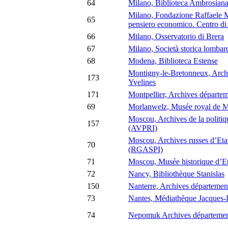
64
Milano, Biblioteca Ambrosian
Milano, Fondazione Raffaele Mat
65
pensiero economico. Centro d
66
Milano, Osservatorio di Brera
67
Milano, Società storica lombar
68
Modena, Biblioteca Estense
Montigny-le-Bretonneux, Archi
173
Yvelines
171
Montpellier, Archives départem
69
Morlanwelz, Musée royal de 
Moscou, Archives de la politiqu
157
(AVPRI)
Moscou, Archives russes d’Etat 
70
(RGASPI)
71
Moscou, Musée historique d’Et
72
Nancy, Bibliothèque Stanislas
150
Nanterre, Archives départemen
73
Nantes, Médiathèque Jacques
74
Nepomuk Archives département