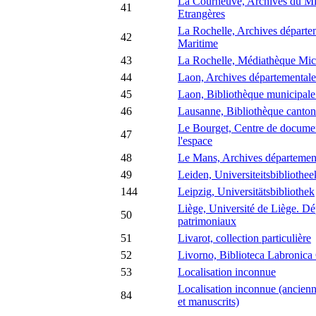
La Courneuve, Archives du Min
41
Etrangères
La Rochelle, Archives départem
42
Maritime
43
La Rochelle, Médiathèque Mic
44
Laon, Archives départementale
45
Laon, Bibliothèque municipal
46
Lausanne, Bibliothèque cantona
Le Bourget, Centre de document
47
l'espace
48
Le Mans, Archives département
49
Leiden, Universiteitsbibliothee
144
Leipzig, Universitätsbibliothek
Liège, Université de Liège. D
50
patrimoniaux
51
Livarot, collection particulière
52
Livorno, Biblioteca Labronica
53
Localisation inconnue
Localisation inconnue (ancienn
84
et manuscrits)