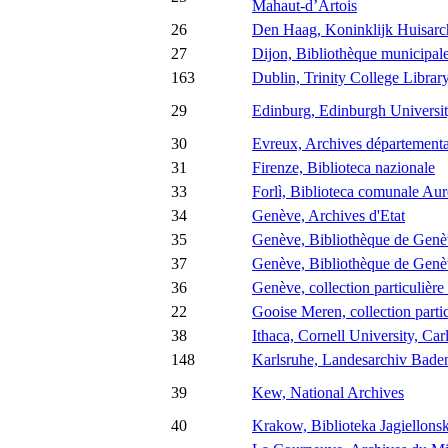
Mahaut-d’Artois
26
Den Haag, Koninklijk Huisarc
27
Dijon, Bibliothèque municipal
163
Dublin, Trinity College Librar
29
Edinburg, Edinburgh Universit
30
Evreux, Archives départementa
31
Firenze, Biblioteca nazionale
33
Forlì, Biblioteca comunale Aure
34
Genève, Archives d'Etat
35
Genève, Bibliothèque de Genèv
37
Genève, Bibliothèque de Genève
36
Genève, collection particulièr
22
Gooise Meren, collection parti
38
Ithaca, Cornell University, Ca
148
Karlsruhe, Landesarchiv Bad
39
Kew, National Archives
40
Krakow, Biblioteka Jagiellons