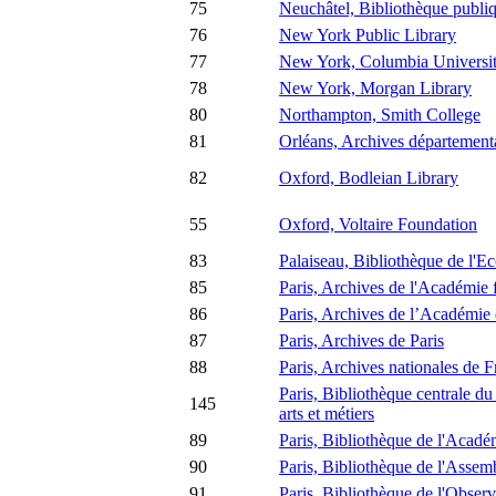
75
Neuchâtel, Bibliothèque publiqu
76
New York Public Library
77
New York, Columbia Universit
78
New York, Morgan Library
80
Northampton, Smith College
81
Orléans, Archives départementa
82
Oxford, Bodleian Library
55
Oxford, Voltaire Foundation
83
Palaiseau, Bibliothèque de l'E
85
Paris, Archives de l'Académie 
86
Paris, Archives de l’Académie 
87
Paris, Archives de Paris
88
Paris, Archives nationales de 
Paris, Bibliothèque centrale du
145
arts et métiers
89
Paris, Bibliothèque de l'Acadé
90
Paris, Bibliothèque de l'Assem
91
Paris, Bibliothèque de l'Observ