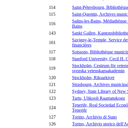
114
Saint-Pétersbourg, Bibliothèqu
115
Saint-Quentin, Archives munic
Salins-les-Bains, Médiathèque 
116
Bains
143
Sankt Gallen, Kantonsbiblioth
Savigny-le-Temple, Service de
161
financières
117
Soissons, Bibliothèque munici
118
Stanford University, Cecil H. 
Stockholm, Centrum för vetens
119
svenska vetenskapsakademin
120
Stockholm, Riksarkivet
121
Strasbourg, Archives municipa
122
Sydney, State Library of New
123
Tartu, Ulikooli Raamatukogu
Tenerife, Real Sociedad Econó
124
Tenerife
127
Torino, Archivio di Stato
126
Torino, Archivio storico dell'