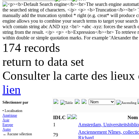
174 records
return to data set
Consulter la carte des lieu
lien
Sélectionner par
• Localisation
Amérique
IDLC
Nom
Asie
1
Amsterdam, Universiteitsbibli
Europe
Autre
Anciennement Nîmes, collection
→ Aucune sélection
79
Richard