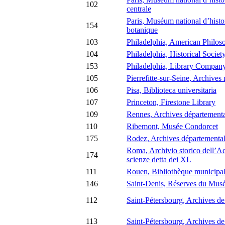
102
centrale
Paris, Muséum national d’histoi
154
botanique
103
Philadelphia, American Philoso
104
Philadelphia, Historical Societ
153
Philadelphia, Library Compan
105
Pierrefitte-sur-Seine, Archives
106
Pisa, Biblioteca universitaria
107
Princeton, Firestone Library
109
Rennes, Archives départemental
110
Ribemont, Musée Condorcet
175
Rodez, Archives départemental
Roma, Archivio storico dell’A
174
scienze detta dei XL
111
Rouen, Bibliothèque municipal
146
Saint-Denis, Réserves du Musée
112
Saint-Pétersbourg, Archives de
113
Saint-Pétersbourg, Archives de l