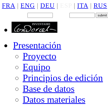
FRA
|
ENG
|
DEU
|
ESP
|
ITA
|
RUS
Back office : Id.
Password
Presentación
Proyecto
Equipo
Principios de edición
Base de datos
Datos materiales