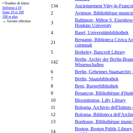
• Nombre de lettres
134
Anciennement Vitry-le-Françoi
Inférieur à 10
Entre 10 et 100
2
Avignon, Bibliothèque munici
100 et plus
Baltimore, Milton S. Eisenhowe
→ Aucune sélection
3
Hopkins University
4
Basel, Universitätsbibliothek
Bergamo, Biblioteca Civica Ang
21
comunali
5
Berkeley, Bancroft Library
Berlin, Archiv der Berlin-Bra
142
Wissenschaften
6
Berlin, Geheimes Staatsarchiv 
7
Berlin, Staatsbibliothek
8
Bern, Burgerbibliothek
9
Besançon, Bibliothèque d'étude
10
Bloomington, Lilly Library
11
Bologna, Archivio dell'Istituto
12
Bologna, Biblioteca dell'Archi
13
Bordeaux, Bibliothèque munic
Boston, Boston Public Library
14