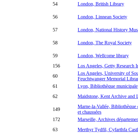
54
London, British Library
56
London, Linnean Society
57
London, National History Mu
58
London, The Royal Society
59
London, Wellcome library
156
Los Angeles, Getty Research In
Los Angeles, University of Sou
60
Feuchtwanger Memorial Libra
61
Lyon, Bibliothèque municipale
62
Maidstone, Kent Archive and L
Marne-la-Vallée, Bibliothèque 
149
et chaussées
172
Marseille, Archives départem
63
Merthyr Tydfil, Cyfarthfa Cas