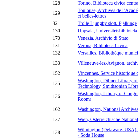
128
Torino, Biblioteca civica centra
Toulouse, Archives de l’Académ
129
et belles-lettres
32
Trolle Ljungby slott. Fjälkinge
130
Uppsala, Universitetsbiblioteke
170
Venezia, Archivio di Stato
131
Verona, Biblioteca Civica
132
Versailles, Bibliothèque munic
133
Villeneuve-lez-Avignon, archiv
152
Vincennes, Service historique 
Washington, Dibner Library of
135
Technology, Smithsonian Libra
Washington, Library of Congr
136
Room)
162
Washington, National Archive
137
Wien, Österreichische National
Wilmington (Delaware, USA),
138
- Soda House