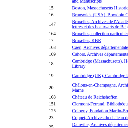
and Manuscripts
15
Boston, Massachusetts Historic
16
Brunswick (USA), Bowdoin C
Bruxelles, Archives de l'Acadé
147
lettres et des beaux-arts de Bel
164
Bruxelles, collection particuliè
17
Bruxelles, KBR
168
Caen, Archives départemental
169
Cahors, Archives départementa
Cambridge (Massachusetts), H
18
Library
19
Cambridge (UK), Cambridge Un
Châlons-en-Champagne, Archiv
20
Marne
108
Château de Reichshoffen
151
Clermont-Ferrand, Bibliothèqu
125
Cologny, Fondation Martin-B
23
Coppet, Archives du château 
Dainville, Archives départemen
25