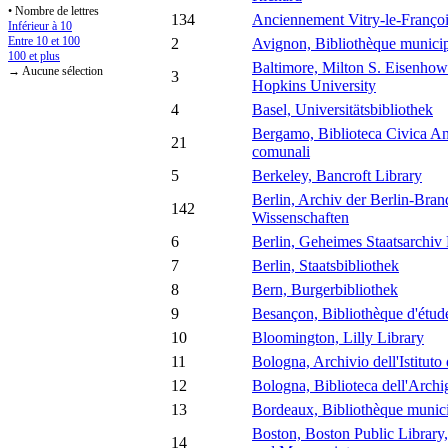
• Nombre de lettres
134
Anciennement Vitry-le-Françoi
Inférieur à 10
Entre 10 et 100
2
Avignon, Bibliothèque munici
100 et plus
Baltimore, Milton S. Eisenhowe
→ Aucune sélection
3
Hopkins University
4
Basel, Universitätsbibliothek
Bergamo, Biblioteca Civica Ang
21
comunali
5
Berkeley, Bancroft Library
Berlin, Archiv der Berlin-Bra
142
Wissenschaften
6
Berlin, Geheimes Staatsarchiv 
7
Berlin, Staatsbibliothek
8
Bern, Burgerbibliothek
9
Besançon, Bibliothèque d'étude
10
Bloomington, Lilly Library
11
Bologna, Archivio dell'Istituto
12
Bologna, Biblioteca dell'Archi
13
Bordeaux, Bibliothèque munic
Boston, Boston Public Library
14