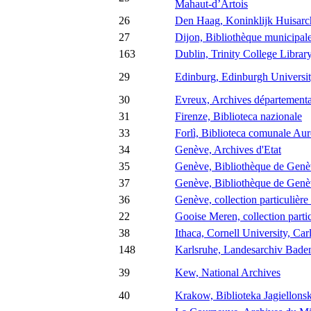
Mahaut-d’Artois
26
Den Haag, Koninklijk Huisarc
27
Dijon, Bibliothèque municipal
163
Dublin, Trinity College Librar
29
Edinburg, Edinburgh Universit
30
Evreux, Archives départementa
31
Firenze, Biblioteca nazionale
33
Forlì, Biblioteca comunale Aure
34
Genève, Archives d'Etat
35
Genève, Bibliothèque de Genèv
37
Genève, Bibliothèque de Genève
36
Genève, collection particulièr
22
Gooise Meren, collection parti
38
Ithaca, Cornell University, Ca
148
Karlsruhe, Landesarchiv Bad
39
Kew, National Archives
40
Krakow, Biblioteka Jagiellons