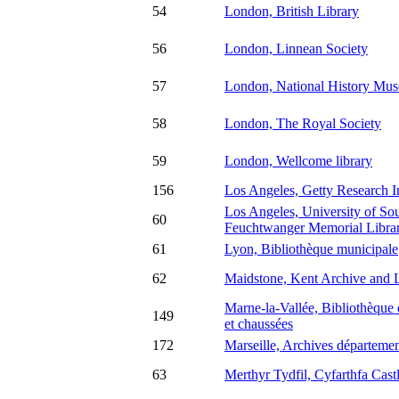
54
London, British Library
56
London, Linnean Society
57
London, National History Mu
58
London, The Royal Society
59
London, Wellcome library
156
Los Angeles, Getty Research In
Los Angeles, University of Sou
60
Feuchtwanger Memorial Libra
61
Lyon, Bibliothèque municipale
62
Maidstone, Kent Archive and L
Marne-la-Vallée, Bibliothèque 
149
et chaussées
172
Marseille, Archives départem
63
Merthyr Tydfil, Cyfarthfa Cas