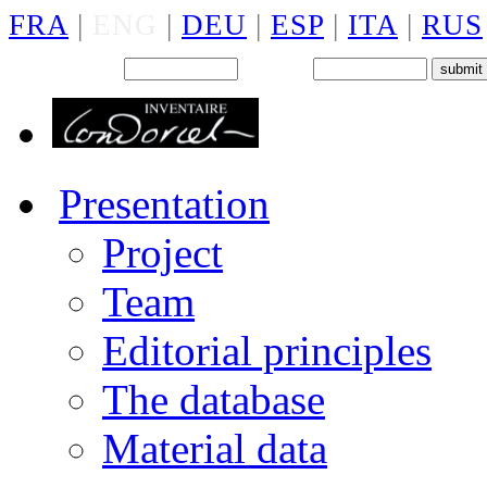
FRA
|
ENG
|
DEU
|
ESP
|
ITA
|
RUS
Back office : Id.
Password
Presentation
Project
Team
Editorial principles
The database
Material data