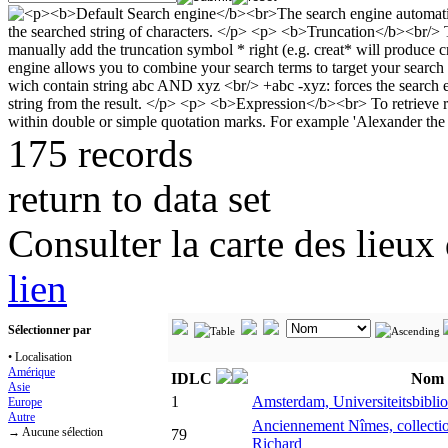
175 records
return to data set
Consulter la carte des lieu
lien
Sélectionner par
• Localisation
Amérique
IDLC
Nom
Asie
1
Amsterdam, Universiteitsbibli
Europe
Autre
Anciennement Nîmes, collection
→ Aucune sélection
79
Richard