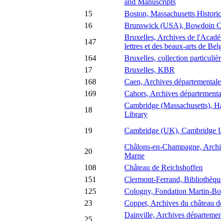
and Manuscripts
15
Boston, Massachusetts Historic
16
Brunswick (USA), Bowdoin C
Bruxelles, Archives de l'Acadé
147
lettres et des beaux-arts de Bel
164
Bruxelles, collection particuliè
17
Bruxelles, KBR
168
Caen, Archives départemental
169
Cahors, Archives départementa
Cambridge (Massachusetts), H
18
Library
19
Cambridge (UK), Cambridge Un
Châlons-en-Champagne, Archiv
20
Marne
108
Château de Reichshoffen
151
Clermont-Ferrand, Bibliothèqu
125
Cologny, Fondation Martin-B
23
Coppet, Archives du château 
Dainville, Archives départemen
25