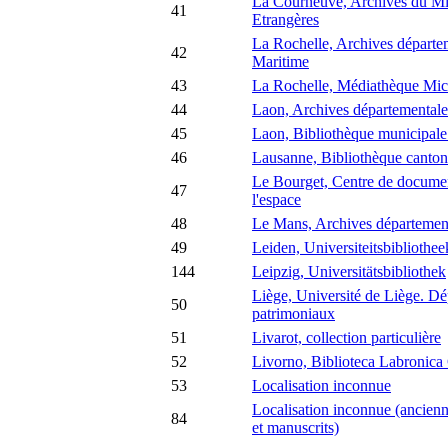
La Courneuve, Archives du Min
41
Etrangères
La Rochelle, Archives départem
42
Maritime
43
La Rochelle, Médiathèque Mic
44
Laon, Archives départementale
45
Laon, Bibliothèque municipal
46
Lausanne, Bibliothèque cantona
Le Bourget, Centre de document
47
l'espace
48
Le Mans, Archives département
49
Leiden, Universiteitsbibliothee
144
Leipzig, Universitätsbibliothek
Liège, Université de Liège. D
50
patrimoniaux
51
Livarot, collection particulière
52
Livorno, Biblioteca Labronica
53
Localisation inconnue
Localisation inconnue (ancienn
84
et manuscrits)