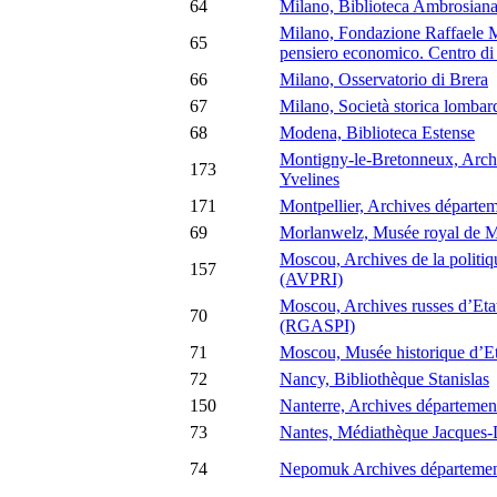
64
Milano, Biblioteca Ambrosian
Milano, Fondazione Raffaele Mat
65
pensiero economico. Centro d
66
Milano, Osservatorio di Brera
67
Milano, Società storica lombar
68
Modena, Biblioteca Estense
Montigny-le-Bretonneux, Archi
173
Yvelines
171
Montpellier, Archives départem
69
Morlanwelz, Musée royal de 
Moscou, Archives de la politiqu
157
(AVPRI)
Moscou, Archives russes d’Etat 
70
(RGASPI)
71
Moscou, Musée historique d’Et
72
Nancy, Bibliothèque Stanislas
150
Nanterre, Archives départemen
73
Nantes, Médiathèque Jacques
74
Nepomuk Archives département