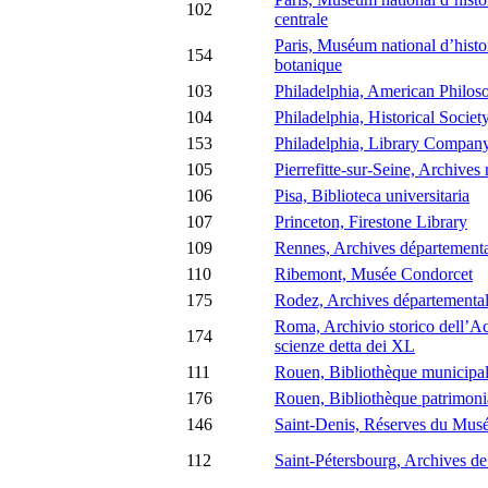
102
centrale
Paris, Muséum national d’histoi
154
botanique
103
Philadelphia, American Philoso
104
Philadelphia, Historical Societ
153
Philadelphia, Library Compan
105
Pierrefitte-sur-Seine, Archives
106
Pisa, Biblioteca universitaria
107
Princeton, Firestone Library
109
Rennes, Archives départemental
110
Ribemont, Musée Condorcet
175
Rodez, Archives départemental
Roma, Archivio storico dell’A
174
scienze detta dei XL
111
Rouen, Bibliothèque municipal
176
Rouen, Bibliothèque patrimoni
146
Saint-Denis, Réserves du Musée
112
Saint-Pétersbourg, Archives de