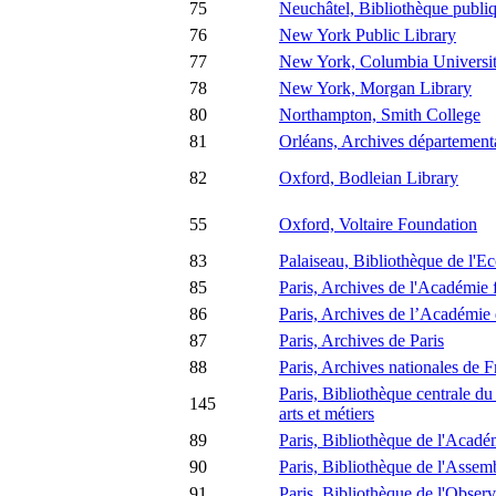
75
Neuchâtel, Bibliothèque publiqu
76
New York Public Library
77
New York, Columbia Universit
78
New York, Morgan Library
80
Northampton, Smith College
81
Orléans, Archives départementa
82
Oxford, Bodleian Library
55
Oxford, Voltaire Foundation
83
Palaiseau, Bibliothèque de l'E
85
Paris, Archives de l'Académie 
86
Paris, Archives de l’Académie 
87
Paris, Archives de Paris
88
Paris, Archives nationales de 
Paris, Bibliothèque centrale du
145
arts et métiers
89
Paris, Bibliothèque de l'Acadé
90
Paris, Bibliothèque de l'Assem
91
Paris, Bibliothèque de l'Observ