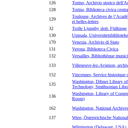
126
Torino, Archivio storico dell'
128
Torino, Biblioteca civica centra
Toulouse, Archives de l’Académ
129
et belles-lettres
32
Trolle Ljungby slott. Fjälkinge
130
Uppsala, Universitetsbiblioteke
170
Venezia, Archivio di Stato
131
Verona, Biblioteca Civica
132
Versailles, Bibliothèque munic
133
Villeneuve-lez-Avignon, archiv
152
Vincennes, Service historique 
Washington, Dibner Library of
135
Technology, Smithsonian Libra
Washington, Library of Congr
136
Room)
162
Washington, National Archive
137
Wien, Österreichische National
Wilmington (Delaware, USA),