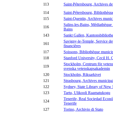
113
Saint-Pétersbourg, Archives de l
114
Saint-Pétersbourg, Bibliothèqu
115
Saint-Quentin, Archives munic
Salins-les-Bains, Médiathèque 
116
Bains
143
Sankt Gallen, Kantonsbiblioth
Savigny-le-Temple, Service de
161
financières
117
Soissons, Bibliothèque munici
118
Stanford University, Cecil H. 
Stockholm, Centrum för vetens
119
svenska vetenskapsakademin
120
Stockholm, Riksarkivet
121
Strasbourg, Archives municipa
122
Sydney, State Library of New
123
Tartu, Ulikooli Raamatukogu
Tenerife, Real Sociedad Econó
124
Tenerife
127
Torino, Archivio di Stato