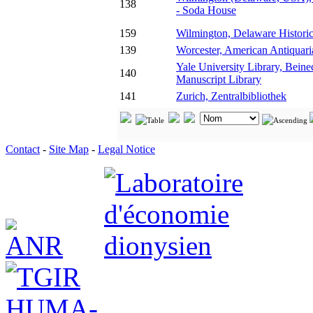
138
- Soda House
159
Wilmington, Delaware Historic
139
Worcester, American Antiquari
Yale University Library, Bein
140
Manuscript Library
141
Zurich, Zentralbibliothek
Contact
-
Site Map
-
Legal Notice