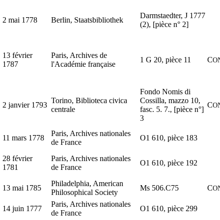
Darmstaedter, J 1777
2 mai 1778
Berlin, Staatsbibliothek
(2), [pièce n° 2]
13 février
Paris, Archives de
1 G 20, pièce 11
C
O
1787
l'Académie française
Fondo Nomis di
Torino, Biblioteca civica
Cossilla, mazzo 10,
2 janvier 1793
C
O
centrale
fasc. 5. 7., [pièce n°]
3
Paris, Archives nationales
11 mars 1778
O1 610, pièce 183
de France
28 février
Paris, Archives nationales
O1 610, pièce 192
1781
de France
Philadelphia, American
13 mai 1785
Ms 506.C75
C
O
Philosophical Society
Paris, Archives nationales
14 juin 1777
O1 610, pièce 299
de France