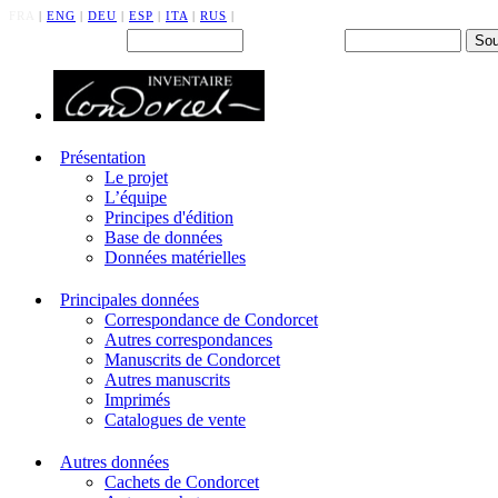
FRA
|
ENG
|
DEU
|
ESP
|
ITA
|
RUS
|
Back office : Id.
Mot de passe
Présentation
Le projet
L’équipe
Principes d'édition
Base de données
Données matérielles
Principales données
Correspondance de Condorcet
Autres correspondances
Manuscrits de Condorcet
Autres manuscrits
Imprimés
Catalogues de vente
Autres données
Cachets de Condorcet