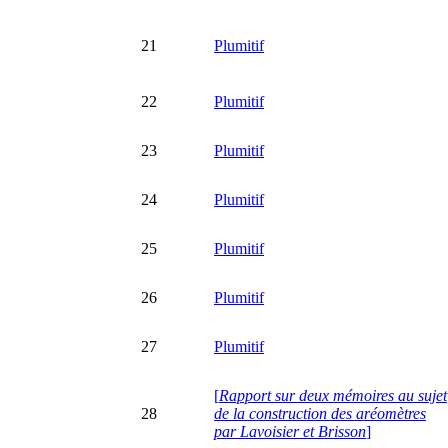
21
Plumitif
22
Plumitif
23
Plumitif
24
Plumitif
25
Plumitif
26
Plumitif
27
Plumitif
[
Rapport sur deux mémoires au sujet
28
de la construction des aréomètres
par Lavoisier et Brisson
]