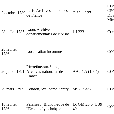
C
O
Paris, Archives nationales
C
R
2 octobre 1789
C 32, n° 271
de France
D
E
Mic
Laon, Archives
28 juillet 1785
1 J 223
C
O
départementales de l’Aisne
28 février
Localisation inconnue
C
O
1786
Pierrefitte-sur-Seine,
26 juillet 1791
Archives nationales de
AA 54 A (1504)
C
O
France
29 mars 1792
London, Wellcome library
MS 8594/6
C
O
18 février
Palaiseau, Bibliothèque de
IX GM 23.6, f. 39-
C
O
1786
l'Ecole polytechnique
40