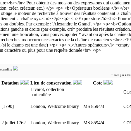
filtrer par
Dén
Datation
Lieu de conservation
Cote
Livarot, collection
C
O
particulière
[1790]
London, Wellcome library
MS 8594/3
C
O
2 juillet 1762
London, Wellcome library
MS 8594/4
C
O