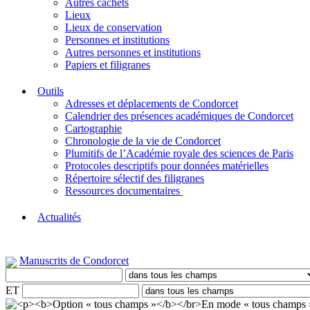
Autres cachets
Lieux
Lieux de conservation
Personnes et institutions
Autres personnes et institutions
Papiers et filigranes
Outils
Adresses et déplacements de Condorcet
Calendrier des présences académiques de Condorcet
Cartographie
Chronologie de la vie de Condorcet
Plumitifs de l’Académie royale des sciences de Paris
Protocoles descriptifs pour données matérielles
Répertoire sélectif des filigranes
Ressources documentaires
Actualités
Manuscrits de Condorcet
ET