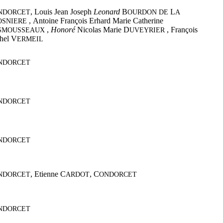
,
Louis Jean Joseph
Leonard
B
L
NDORCET
OURDON DE
A
,
Antoine François Erhard Marie Catherine
OSNIERE
,
Honoré
Nicolas Marie D
,
François
SMOUSSEAUX
UVEYRIER
hel V
ERMEIL
NDORCET
NDORCET
NDORCET
,
Etienne C
,
C
NDORCET
ARDOT
ONDORCET
NDORCET