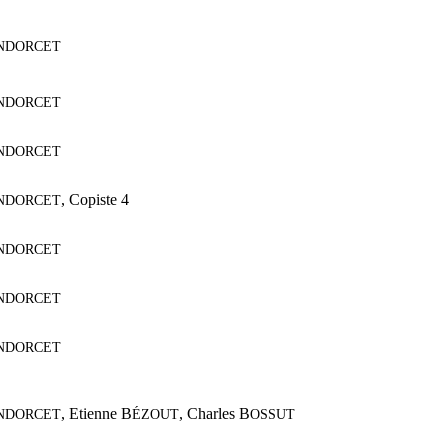
NDORCET
NDORCET
NDORCET
,
Copiste 4
NDORCET
NDORCET
NDORCET
NDORCET
,
Etienne B
,
Charles B
NDORCET
ÉZOUT
OSSUT