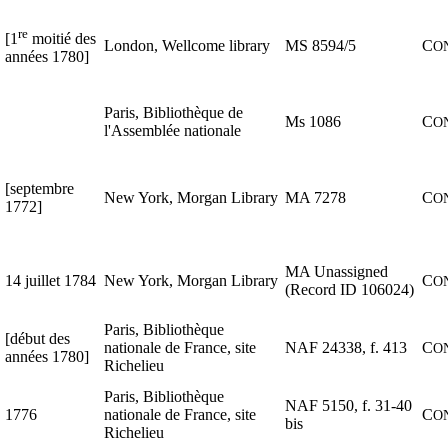
re
[1
moitié des
London, Wellcome library
MS 8594/5
C
O
années 1780]
Paris, Bibliothèque de
Ms 1086
C
O
l'Assemblée nationale
[septembre
New York, Morgan Library
MA 7278
C
O
1772]
MA Unassigned
14 juillet 1784
New York, Morgan Library
C
O
(Record ID 106024)
Paris, Bibliothèque
[début des
nationale de France, site
NAF 24338, f. 413
C
O
années 1780]
Richelieu
Paris, Bibliothèque
NAF 5150, f. 31-40
1776
nationale de France, site
C
O
bis
Richelieu