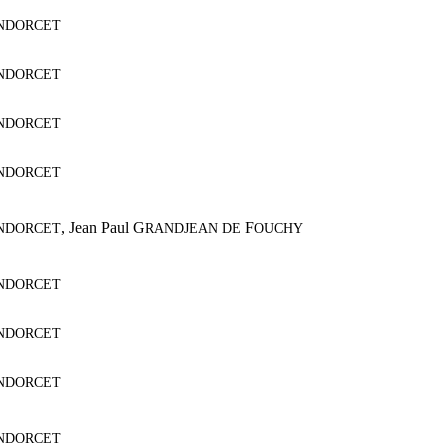
NDORCET
NDORCET
NDORCET
NDORCET
,
Jean Paul G
F
NDORCET
RANDJEAN DE
OUCHY
NDORCET
NDORCET
NDORCET
NDORCET