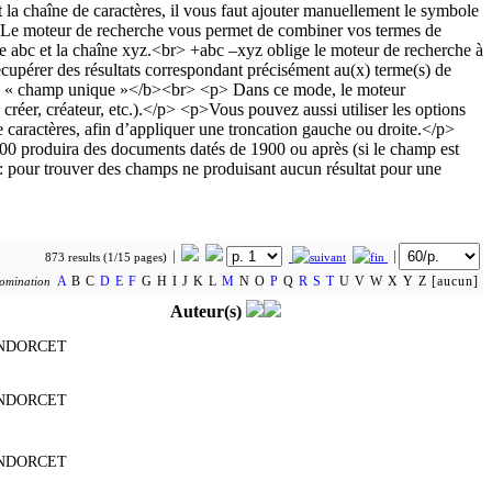
873 results (1/15 pages)
A
B C
D
E
F
G H I J K L
M
N O
P
Q
R
S
T
U V W X Y Z [aucun]
omination
Auteur(s)
NDORCET
NDORCET
NDORCET