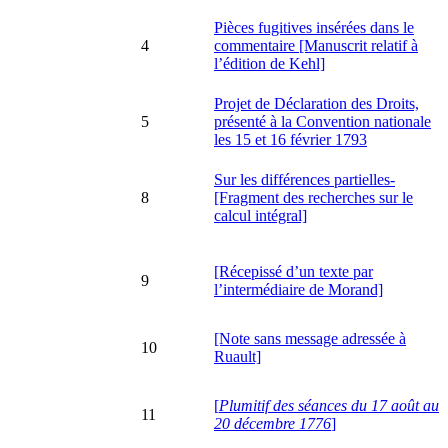
Pièces fugitives insérées dans le
4
commentaire [Manuscrit relatif à
l’édition de Kehl]
Projet de Déclaration des Droits,
5
présenté à la Convention nationale
les 15 et 16 février 1793
Sur les différences partielles-
8
[Fragment des recherches sur le
calcul intégral]
[Récepissé d’un texte par
9
l’intermédiaire de Morand]
[Note sans message adressée à
10
Ruault]
[
Plumitif des séances du 17 août au
11
20 décembre 1776
]