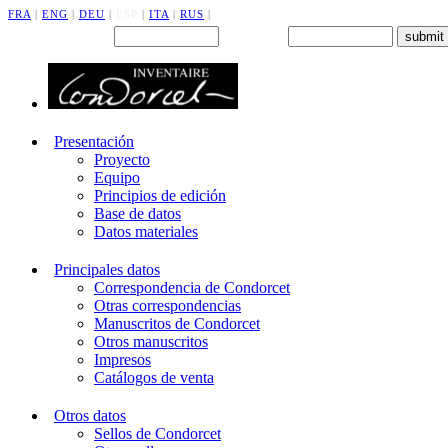
FRA
|
ENG
|
DEU
|
ESP
|
ITA
|
RUS
|
Back office : Id.
Password
Presentación
Proyecto
Equipo
Principios de edición
Base de datos
Datos materiales
Principales datos
Correspondencia de Condorcet
Otras correspondencias
Manuscritos de Condorcet
Otros manuscritos
Impresos
Catálogos de venta
Otros datos
Sellos de Condorcet