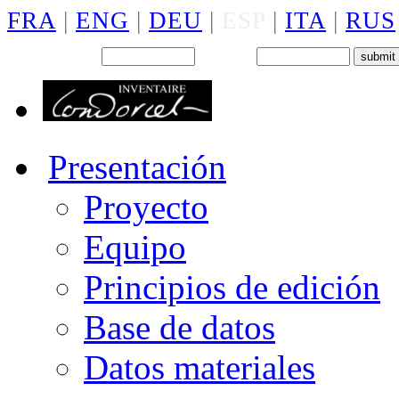
FRA
|
ENG
|
DEU
|
ESP
|
ITA
|
RUS
Back office : Id.
Password
Presentación
Proyecto
Equipo
Principios de edición
Base de datos
Datos materiales