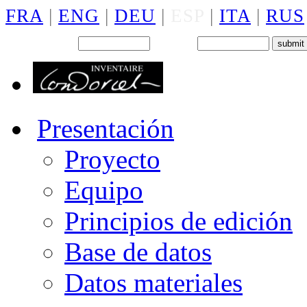
FRA
|
ENG
|
DEU
|
ESP
|
ITA
|
RUS
Back office : Id.
Password
Presentación
Proyecto
Equipo
Principios de edición
Base de datos
Datos materiales