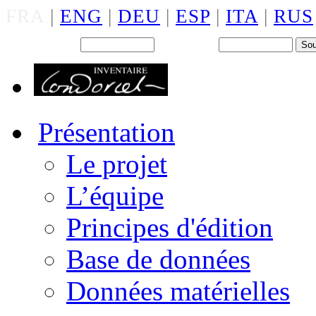
FRA
|
ENG
|
DEU
|
ESP
|
ITA
|
RUS
Back office : Id.
Mot de passe
Présentation
Le projet
L’équipe
Principes d'édition
Base de données
Données matérielles