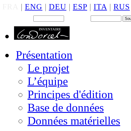
FRA
|
ENG
|
DEU
|
ESP
|
ITA
|
RUS
Back office : Id.
Mot de passe
Présentation
Le projet
L’équipe
Principes d'édition
Base de données
Données matérielles