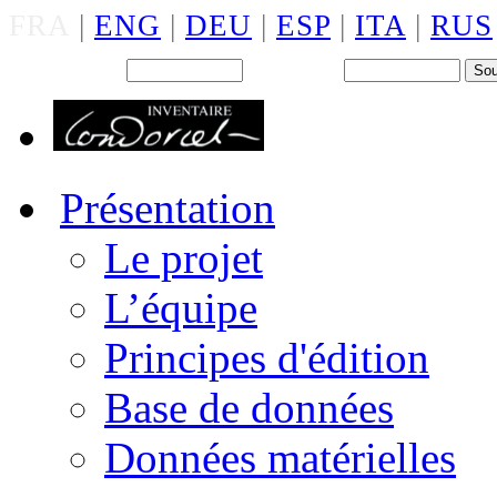
FRA
|
ENG
|
DEU
|
ESP
|
ITA
|
RUS
Back office : Id.
Mot de passe
Présentation
Le projet
L’équipe
Principes d'édition
Base de données
Données matérielles