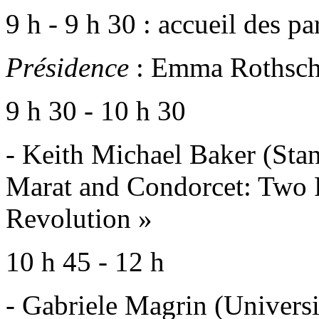
9 h - 9 h 30 : accueil des pa
Présidence
: Emma Rothschi
9 h 30 - 10 h 30
- Keith Michael Baker (Stan
Marat and Condorcet: Two 
Revolution »
10 h 45 - 12 h
- Gabriele Magrin (Universit