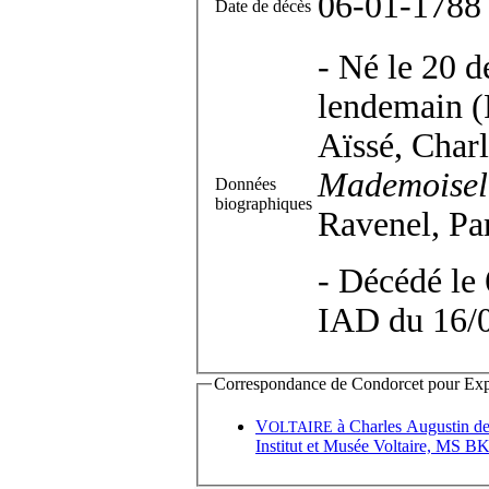
06-01-1788
Date de décès
- Né le 20 d
lendemain (R
Aïssé, Charl
Mademoisel
Données
biographiques
Ravenel, Par
- Décédé le 
IAD du 16/
Correspondance de Condorcet pour Expédi
V
à
Charles Augustin d
OLTAIRE
Institut et Musée Voltaire, MS B