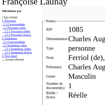
Françoise Launay
Sélectionner par
• Type d'entité
Notice
1. Personnes
1.1 Correspondants
1085
1.2 Personnes citées
IDP
1.2.1 Personnes réelles
1.2.1 Personnes fictives
Charles Aug
Dénomination
2. Institutions
2.1 Correspondants
2.2 Institutions citées
personne
Type
2.2.1 Institutions réelles
2.2.1 Institutions fictives
Ferriol (de)
3. Non classé
Nom
→ Aucune sélection
Charles Aug
Prénom(s)
Masculin
Genre
Nombre de
1
document(s)
Réelle /
Réelle
fictive