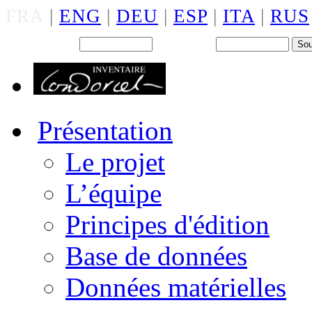
FRA
|
ENG
|
DEU
|
ESP
|
ITA
|
RUS
Back office : Id.
Mot de passe
Présentation
Le projet
L’équipe
Principes d'édition
Base de données
Données matérielles