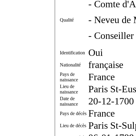
- Comte d'A
- Neveu de
Qualité
- Conseiller
Oui
Identification
française
Nationalité
Pays de
France
naissance
Lieu de
Paris St-Eu
naissance
Date de
20-12-1700
naissance
France
Pays de décès
Paris St-Sul
Lieu de décès