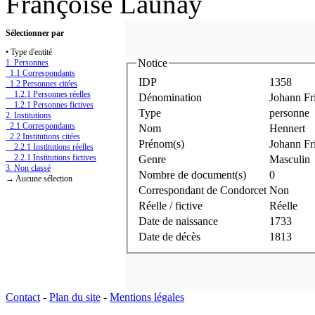
Françoise Launay
Sélectionner par
• Type d'entité
Notice
1. Personnes
1.1 Correspondants
IDP
1358
1.2 Personnes citées
1.2.1 Personnes réelles
Dénomination
Johann Fr
1.2.1 Personnes fictives
Type
personne
2. Institutions
2.1 Correspondants
Nom
Hennert
2.2 Institutions citées
Prénom(s)
Johann Fr
2.2.1 Institutions réelles
2.2.1 Institutions fictives
Genre
Masculin
3. Non classé
Nombre de document(s)
0
→ Aucune sélection
Correspondant de Condorcet
Non
Réelle / fictive
Réelle
Date de naissance
1733
Date de décès
1813
Contact
-
Plan du site
-
Mentions légales