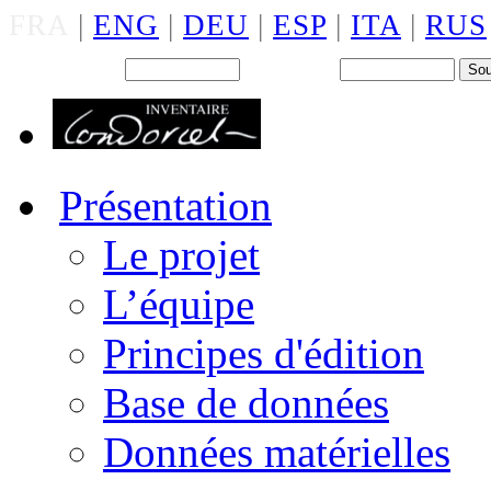
FRA
|
ENG
|
DEU
|
ESP
|
ITA
|
RUS
Back office : Id.
Mot de passe
Présentation
Le projet
L’équipe
Principes d'édition
Base de données
Données matérielles