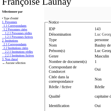
Françoise Launay
Sélectionner par
• Type d'entité
Notice
1. Personnes
1.1 Correspondants
IDP
143
1.2 Personnes citées
1.2.1 Personnes réelles
Dénomination
Luc Georg
1.2.1 Personnes fictives
Type
personne
2. Institutions
2.1 Correspondants
Nom
Baulny de
2.2 Institutions citées
Prénom(s)
Luc Georg
2.2.1 Institutions réelles
2.2.1 Institutions fictives
Genre
Masculin
3. Non classé
Nombre de document(s)
1
→ Aucune sélection
Correspondant de
Oui
Condorcet
Citée dans la
Non
correspondance
Réelle / fictive
Réelle
Qualité
capitaine 
Identification
Oui