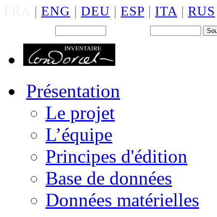
FRA
|
ENG
|
DEU
|
ESP
|
ITA
|
RUS
Back office : Id.
Mot de passe
Présentation
Le projet
L’équipe
Principes d'édition
Base de données
Données matérielles