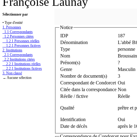
Françoise Launay
Sélectionner par
• Type d'entité
Notice
1. Personnes
1.1 Correspondants
IDP
187
1.2 Personnes citées
1.2.1 Personnes réelles
Dénomination
L'abbé B
1.2.1 Personnes fictives
Type
personne
2. Institutions
2.1 Correspondants
Nom
Broussain
2.2 Institutions citées
Prénom(s)
?
2.2.1 Institutions réelles
2.2.1 Institutions fictives
Genre
Masculin
3. Non classé
Nombre de document(s)
3
→ Aucune sélection
Correspondant de Condorcet
Oui
Citée dans la correspondance
Non
Réelle / fictive
Réelle
Qualité
prêtre et
Identification
Oui
Date de décès
après le 
Correspondance de Condorcet pour Expédi