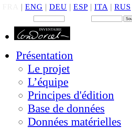
FRA
|
ENG
|
DEU
|
ESP
|
ITA
|
RUS
Back office : Id.
Mot de passe
Présentation
Le projet
L’équipe
Principes d'édition
Base de données
Données matérielles