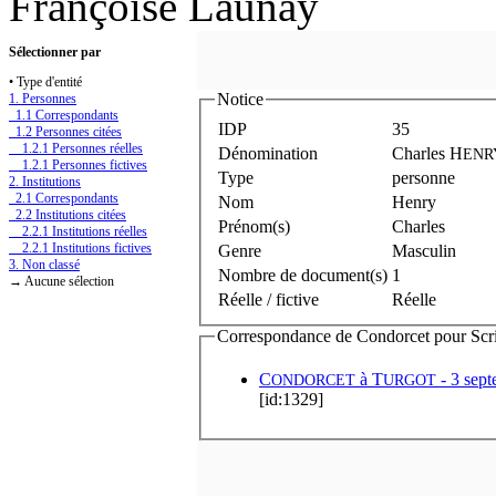
Françoise Launay
Sélectionner par
• Type d'entité
Notice
1. Personnes
1.1 Correspondants
IDP
35
1.2 Personnes citées
1.2.1 Personnes réelles
Dénomination
Charles H
ENR
1.2.1 Personnes fictives
Type
personne
2. Institutions
2.1 Correspondants
Nom
Henry
2.2 Institutions citées
Prénom(s)
Charles
2.2.1 Institutions réelles
2.2.1 Institutions fictives
Genre
Masculin
3. Non classé
Nombre de document(s)
1
→ Aucune sélection
Réelle / fictive
Réelle
Correspondance de Condorcet pour Scrip
C
à
T
- 3 sept
ONDORCET
URGOT
[id:1329]