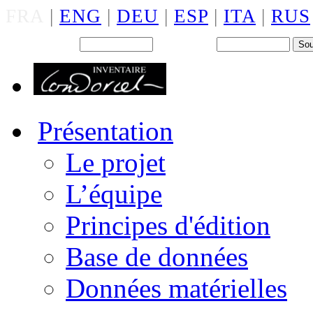
FRA
|
ENG
|
DEU
|
ESP
|
ITA
|
RUS
Back office : Id.
Mot de passe
Présentation
Le projet
L’équipe
Principes d'édition
Base de données
Données matérielles