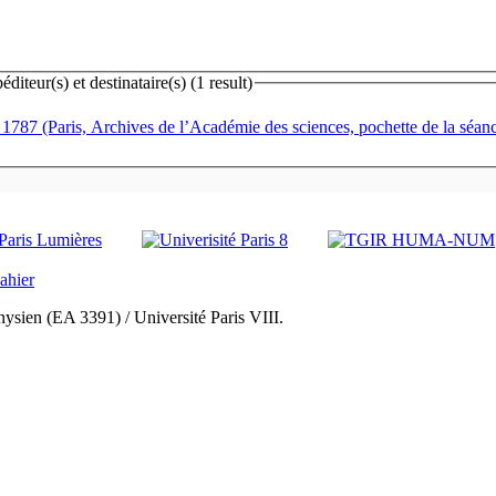
teur(s) et destinataire(s) (1 result)
l 1787 (Paris, Archives de l’Académie des sciences, pochette de la séan
ysien (EA 3391) / Université Paris VIII.