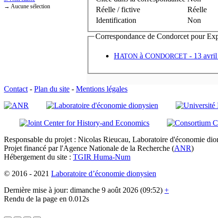
→ Aucune sélection
Réelle / fictive
Réelle
Identification
Non
Correspondance de Condorcet pour Expédi
H
à
C
- 13 avri
ATON
ONDORCET
Contact
-
Plan du site
-
Mentions légales
Responsable du projet : Nicolas Rieucau, Laboratoire d'économie dion
Projet financé par l'Agence Nationale de la Recherche (
ANR
)
Hébergement du site :
TGIR Huma-Num
© 2016 - 2021
Laboratoire d’économie dionysien
Dernière mise à jour: dimanche 9 août 2026 (09:52)
+
Rendu de la page en 0.012s