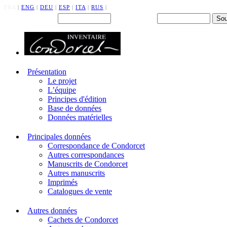
FRA
|
ENG
|
DEU
|
ESP
|
ITA
|
RUS
|
Back office : Id.
Mot de passe
Présentation
Le projet
L’équipe
Principes d'édition
Base de données
Données matérielles
Principales données
Correspondance de Condorcet
Autres correspondances
Manuscrits de Condorcet
Autres manuscrits
Imprimés
Catalogues de vente
Autres données
Cachets de Condorcet