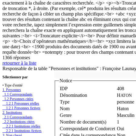
1366 réponses
retourner à la liste
Responsable de la table "Personnes et institutions" : Françoise Launa
Sélectionner par
Notice
• Type d'entité
IDP
408
1. Personnes
1.1 Correspondants
Dénomination
H
ATON
1.2 Personnes citées
Type
personne
1.2.1 Personnes réelles
1.2.1 Personnes fictives
Nom
Haton
2. Institutions
Genre
Masculin
2.1 Correspondants
Nombre de document(s)
1
2.2 Institutions citées
2.2.1 Institutions réelles
Correspondant de Condorcet
Oui
2.2.1 Institutions fictives
Citée dans la correspondance
Non
3. Non classé