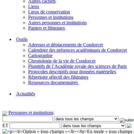
Autres cachets
Lieux
Lieux de conservation
Personnes et institutions
Autres personnes et institutions
Papiers et filigranes
Outils
Adresses et déplacements de Condorcet
Calendrier des présences académiques de Condorcet
Cartographie
Chronologie de la vie de Condorcet
Plumitifs de l’Académie royale des sciences de Paris
Protocoles descriptifs pour données matérielles
Répertoire sélectif des filigranes
Ressources documentaires
Actualités
Personnes et institutions
ET