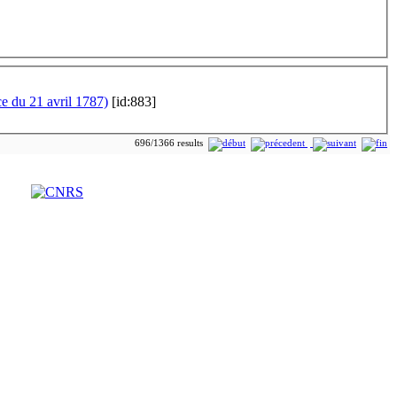
ce du 21 avril 1787)
[id:883]
696/1366 results