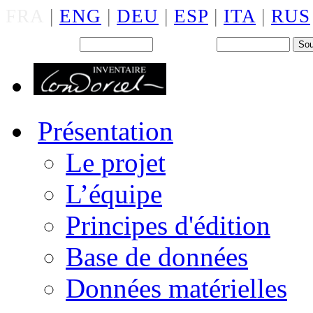
FRA
|
ENG
|
DEU
|
ESP
|
ITA
|
RUS
Back office : Id.
Mot de passe
Présentation
Le projet
L’équipe
Principes d'édition
Base de données
Données matérielles