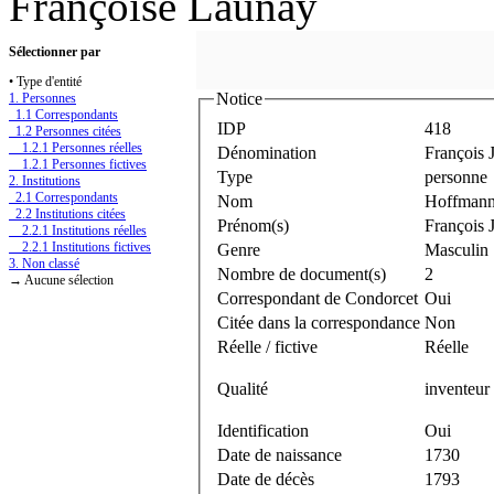
Françoise Launay
Sélectionner par
• Type d'entité
Notice
1. Personnes
1.1 Correspondants
IDP
418
1.2 Personnes citées
1.2.1 Personnes réelles
Dénomination
François 
1.2.1 Personnes fictives
Type
personne
2. Institutions
2.1 Correspondants
Nom
Hoffman
2.2 Institutions citées
Prénom(s)
François 
2.2.1 Institutions réelles
2.2.1 Institutions fictives
Genre
Masculin
3. Non classé
Nombre de document(s)
2
→ Aucune sélection
Correspondant de Condorcet
Oui
Citée dans la correspondance
Non
Réelle / fictive
Réelle
Qualité
inventeur
Identification
Oui
Date de naissance
1730
Date de décès
1793