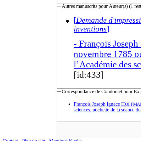
Autres manuscrits pour Auteur(s) (1 resu
[
Demande d'impressio
inventions
]
-
François Joseph
novembre 1785 ou 
l’Académie des sc
[id:433]
Correspondance de Condorcet pour Expédi
François Joseph Ignace H
OFFMA
sciences, pochette de la séance 
Contact
-
Plan du site
-
Mentions légales