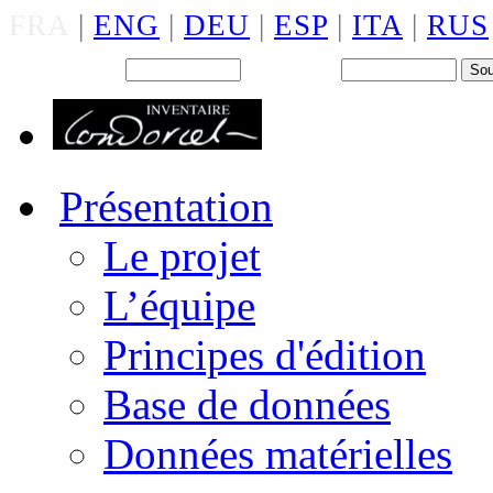
FRA
|
ENG
|
DEU
|
ESP
|
ITA
|
RUS
Back office : Id.
Mot de passe
Présentation
Le projet
L’équipe
Principes d'édition
Base de données
Données matérielles