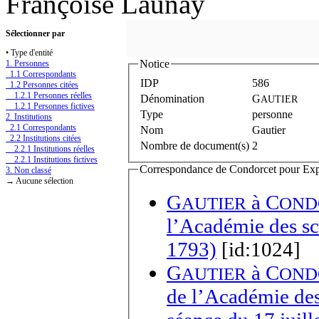
Françoise Launay
Sélectionner par
• Type d'entité
Notice
1. Personnes
1.1 Correspondants
IDP
586
1.2 Personnes citées
1.2.1 Personnes réelles
Dénomination
G
AUTIER
1.2.1 Personnes fictives
Type
personne
2. Institutions
2.1 Correspondants
Nom
Gautier
2.2 Institutions citées
Nombre de document(s)
2
2.2.1 Institutions réelles
2.2.1 Institutions fictives
Correspondance de Condorcet pour Expédi
3. Non classé
→ Aucune sélection
G
à
C
AUTIER
OND
l’Académie des sci
1793)
[id:1024]
G
à
C
AUTIER
OND
de l’Académie des