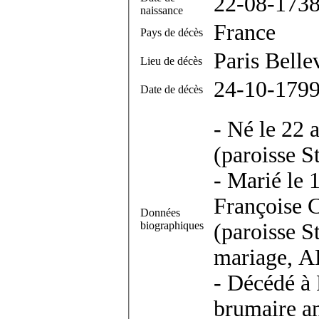
22-08-173
naissance
France
Pays de décès
Paris Bellev
Lieu de décès
24-10-179
Date de décès
- Né le 22 
(paroisse St
- Marié le 
Françoise C
Données
biographiques
(paroisse S
mariage, A
- Décédé à 
brumaire an