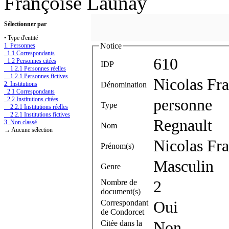
Françoise Launay
Sélectionner par
• Type d'entité
Notice
1. Personnes
1.1 Correspondants
610
1.2 Personnes citées
IDP
1.2.1 Personnes réelles
1.2.1 Personnes fictives
Nicolas Fr
Dénomination
2. Institutions
2.1 Correspondants
2.2 Institutions citées
personne
Type
2.2.1 Institutions réelles
2.2.1 Institutions fictives
Regnault
3. Non classé
Nom
→ Aucune sélection
Nicolas Fra
Prénom(s)
Masculin
Genre
Nombre de
2
document(s)
Correspondant
Oui
de Condorcet
Citée dans la
Non