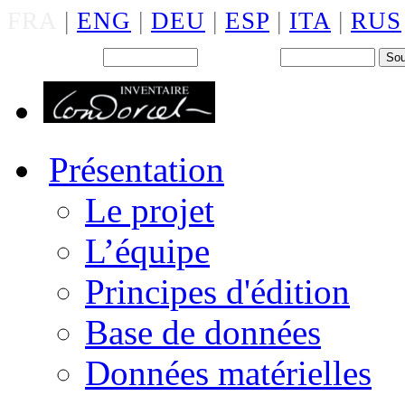
FRA
|
ENG
|
DEU
|
ESP
|
ITA
|
RUS
Back office : Id.
Mot de passe
Présentation
Le projet
L’équipe
Principes d'édition
Base de données
Données matérielles