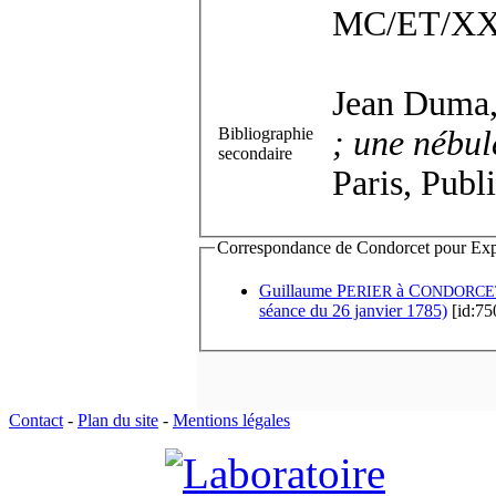
MC/ET/XX
Jean Duma
Bibliographie
; une nébul
secondaire
Paris, Publ
Correspondance de Condorcet pour Expédi
Guillaume P
à
C
ERIER
ONDORCE
séance du 26 janvier 1785)
[id:75
Contact
-
Plan du site
-
Mentions légales