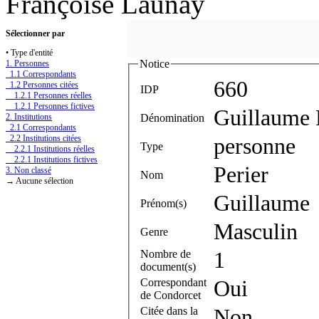
Françoise Launay
Sélectionner par
• Type d'entité
Notice
1. Personnes
1.1 Correspondants
660
1.2 Personnes citées
IDP
1.2.1 Personnes réelles
1.2.1 Personnes fictives
Guillaume 
Dénomination
2. Institutions
2.1 Correspondants
2.2 Institutions citées
personne
Type
2.2.1 Institutions réelles
2.2.1 Institutions fictives
Perier
3. Non classé
Nom
→ Aucune sélection
Guillaume
Prénom(s)
Masculin
Genre
Nombre de
1
document(s)
Correspondant
Oui
de Condorcet
Citée dans la
Non