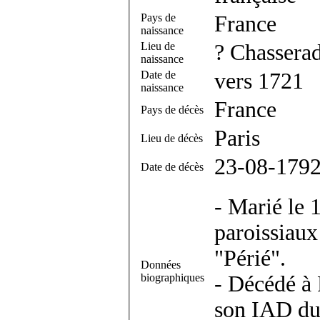
Pays de
France
naissance
Lieu de
? Chassera
naissance
Date de
vers 1721
naissance
France
Pays de décès
Paris
Lieu de décès
23-08-179
Date de décès
- Marié le 
paroissiaux
"Périé".
Données
biographiques
- Décédé à 
son IAD du