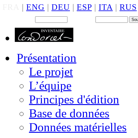
FRA
|
ENG
|
DEU
|
ESP
|
ITA
|
RUS
Back office : Id.
Mot de passe
Présentation
Le projet
L’équipe
Principes d'édition
Base de données
Données matérielles