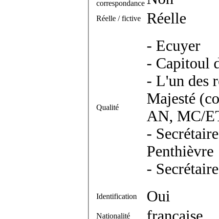
correspondance
Réelle
Réelle / fictive
- Ecuyer
- Capitoul 
- L'un des 
Majesté (co
Qualité
AN, MC/E
- Secrétai
Penthièvre
- Secrétair
Oui
Identification
française
Nationalité