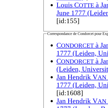
Louis C
à
Ja
OTTE
June 1777 (Leiden
[id:155]
Correspondance de Condorcet pour Expédi
C
à
Ja
ONDORCET
1777 (Leiden, Uni
C
à
Ja
ONDORCET
(Leiden, Universi
Jan Hendrik V
AN
1777 (Leiden, Uni
[id:1608]
Jan Hendrik V
AN