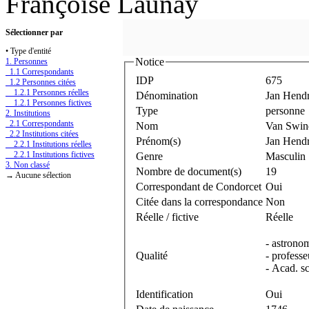
Françoise Launay
Sélectionner par
• Type d'entité
Notice
1. Personnes
1.1 Correspondants
IDP
675
1.2 Personnes citées
1.2.1 Personnes réelles
Dénomination
Jan Hend
1.2.1 Personnes fictives
Type
personne
2. Institutions
2.1 Correspondants
Nom
Van Swin
2.2 Institutions citées
Prénom(s)
Jan Hendr
2.2.1 Institutions réelles
2.2.1 Institutions fictives
Genre
Masculin
3. Non classé
Nombre de document(s)
19
→ Aucune sélection
Correspondant de Condorcet
Oui
Citée dans la correspondance
Non
Réelle / fictive
Réelle
- astrono
Qualité
- professe
- Acad. s
Identification
Oui