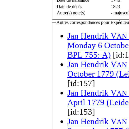
Date de naissance
1746
Date de décès
1823
Autre(s) note(s)
- majuscul
Autres correspondances pour Expéditeur(s
Jan Hendrik V
AN
Monday 6 October 
BPL 755: A)
[id:
Jan Hendrik V
AN
October 1779 (Lei
[id:157]
Jan Hendrik V
AN
April 1779 (Leide
[id:153]
Jan Hendrik V
AN