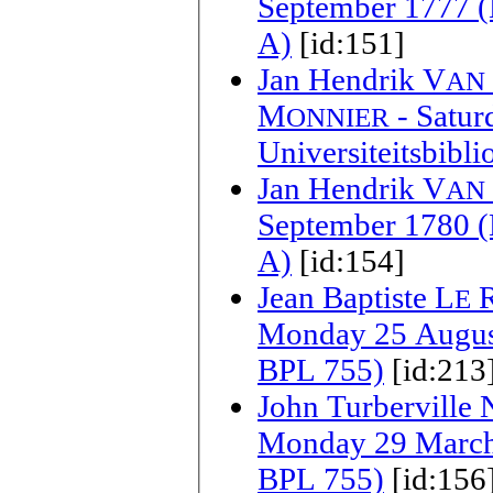
September 1777 (L
A)
[id:151]
Jan Hendrik V
AN
M
- Satur
ONNIER
Universiteitsbibl
Jan Hendrik V
AN
September 1780 (L
A)
[id:154]
Jean Baptiste L
E
Monday 25 August 
BPL 755)
[id:213
John Turberville 
Monday 29 March 1
BPL 755)
[id:156