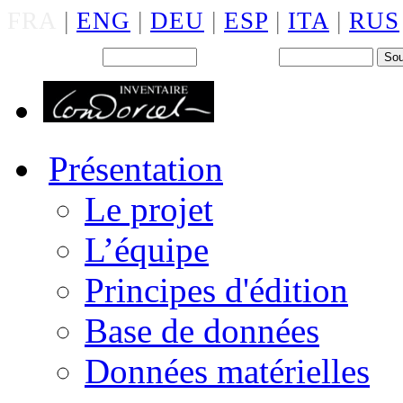
FRA
|
ENG
|
DEU
|
ESP
|
ITA
|
RUS
Back office : Id.
Mot de passe
Présentation
Le projet
L’équipe
Principes d'édition
Base de données
Données matérielles