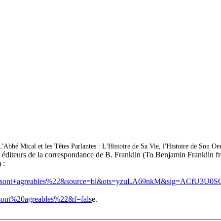
Abbé Mical et les Têtes Parlantes : L'Histoire de Sa Vie, l'Histoire de Son Oe
diteurs de la correspondance de B. Franklin (To Benjamin Franklin f
 :
ont+agreables%22&source=bl&ots=yzuLA69nkM&sig=ACfU3U0SQ
t%20agreables%22&f=fals
e.