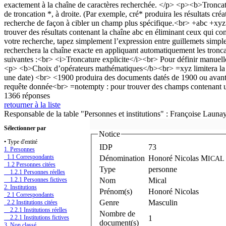
1366 réponses
retourner à la liste
Responsable de la table "Personnes et institutions" : Françoise Launa
Sélectionner par
Notice
• Type d'entité
IDP
73
1. Personnes
1.1 Correspondants
Dénomination
Honoré Nicolas M
ICAL
1.2 Personnes citées
Type
personne
1.2.1 Personnes réelles
1.2.1 Personnes fictives
Nom
Mical
2. Institutions
Prénom(s)
Honoré Nicolas
2.1 Correspondants
Genre
Masculin
2.2 Institutions citées
2.2.1 Institutions réelles
Nombre de
2.2.1 Institutions fictives
1
document(s)
3. Non classé