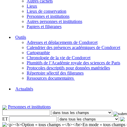
Autres cachets
Lieux
Lieux de conservation
Personnes et institutions
Autres personnes et institutions
Papiers et filigranes
Outils
Adresses et déplacements de Condorcet
Calendrier des présences académiques de Condorcet
Cartographie
Chronologie de la vie de Condorcet
Plumitifs de l’Académie royale des sciences de Paris
Protocoles descriptifs pour données matérielles
Répertoire sélectif des filigranes
Ressources documentaires
Actualités
Personnes et institutions
ET