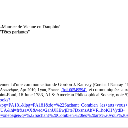
t-Maurice de Vienne en Dauphiné.
"Têtes parlantes"
fiennent d'une communication de Gordon J. Ramsay
(Gordon J Ramsay. "L'
et communiquées aux é
'Acoustique
, Apr 2010, Lyon, France.
〈
hal-00549594
〉
int-Fond, 16 June 1783, ALS: American Philosophical Society, note 5)
books?
=PA181&lpg=PA181&dq=%22Sachant+Combien+les+arts+vous+s
yUA&hl=fr&sa=X&ved=2ahUKEwjDte7DxsnzAhVR1hoKHVydB-
epage&q=%22Sachant%20Combien%20les%20arts%20vous%20son