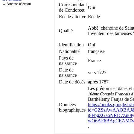
→ Aucune sélection
Correspondant
Oui
de Condorcet
Réelle / fictive
Réelle
Abbé, chanoine de Sain
Qualité
Inventeur des fameuses 
Identification
Oui
Nationalité
française
Pays de
France
naissance
Date de
vers 1727
naissance
Date de décès
après 1787
Les prénoms et dates v
10ème Congrès Français d
Barthélemy Faujas de Sa
Données
https://books.google.fr/
biographiques
id=GZSzAwAAQBAJ&pg
j8FbgZGaoNRD7Zu0l
wQ6AF6BAgCEAM#v=on
.