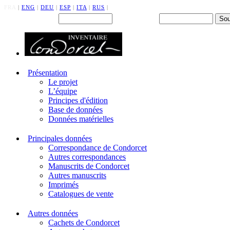
FRA
|
ENG
|
DEU
|
ESP
|
ITA
|
RUS
|
Back office : Id.
Mot de passe
Présentation
Le projet
L’équipe
Principes d'édition
Base de données
Données matérielles
Principales données
Correspondance de Condorcet
Autres correspondances
Manuscrits de Condorcet
Autres manuscrits
Imprimés
Catalogues de vente
Autres données
Cachets de Condorcet