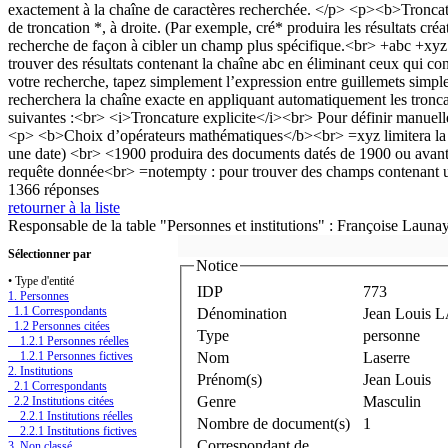
1366 réponses
retourner à la liste
Responsable de la table "Personnes et institutions" : Françoise Launa
Sélectionner par
Notice
• Type d'entité
IDP
773
1. Personnes
1.1 Correspondants
Dénomination
Jean Louis L
1.2 Personnes citées
Type
personne
1.2.1 Personnes réelles
1.2.1 Personnes fictives
Nom
Laserre
2. Institutions
Prénom(s)
Jean Louis
2.1 Correspondants
Genre
Masculin
2.2 Institutions citées
2.2.1 Institutions réelles
Nombre de document(s)
1
2.2.1 Institutions fictives
Correspondant de
3. Non classé