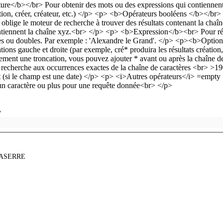
y
ASERRE