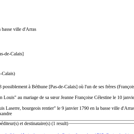
 basse ville d'Arras
as-de-Calais]
-Calais)
3 possiblement à Béthune [Pas-de-Calais] où l'un de ses frères (François
an Louis" au mariage de sa sœur Jeanne Françoise Célestine le 10 janvi
is Laserre, bourgeois rentier" le 9 janvier 1790 en la basse ville d'Ar
exandre
teur(s) et destinataire(s) (1 result)