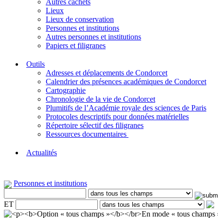
Autres cachets
Lieux
Lieux de conservation
Personnes et institutions
Autres personnes et institutions
Papiers et filigranes
Outils
Adresses et déplacements de Condorcet
Calendrier des présences académiques de Condorcet
Cartographie
Chronologie de la vie de Condorcet
Plumitifs de l’Académie royale des sciences de Paris
Protocoles descriptifs pour données matérielles
Répertoire sélectif des filigranes
Ressources documentaires
Actualités
Personnes et institutions
ET