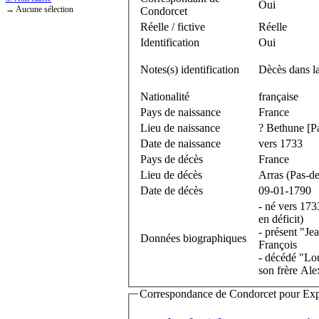
Oui
→ Aucune sélection
Condorcet
Réelle / fictive
Réelle
Identification
Oui
Notes(s) identification
Dècès dans la
Nationalité
française
Pays de naissance
France
Lieu de naissance
? Bethune [P
Date de naissance
vers 1733
Pays de décès
France
Lieu de décès
Arras (Pas-de
Date de décès
09-01-1790
- né vers 173
en déficit)
- présent "Je
Données biographiques
François
- décédé "Lou
son frère Al
Correspondance de Condorcet pour Expédi