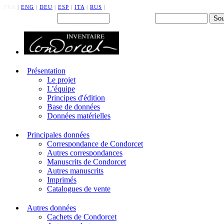
FRA
|
ENG
|
DEU
|
ESP
|
ITA
|
RUS
|
Back office : Id.
Mot de passe
Présentation
Le projet
L’équipe
Principes d'édition
Base de données
Données matérielles
Principales données
Correspondance de Condorcet
Autres correspondances
Manuscrits de Condorcet
Autres manuscrits
Imprimés
Catalogues de vente
Autres données
Cachets de Condorcet