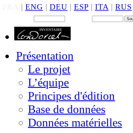
FRA
|
ENG
|
DEU
|
ESP
|
ITA
|
RUS
Back office : Id.
Mot de passe
Présentation
Le projet
L’équipe
Principes d'édition
Base de données
Données matérielles