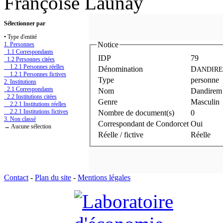
Françoise Launay
Sélectionner par
• Type d'entité
Notice
1. Personnes
1.1 Correspondants
IDP
79
1.2 Personnes citées
1.2.1 Personnes réelles
Dénomination
D
ANDIR
1.2.1 Personnes fictives
Type
personne
2. Institutions
2.1 Correspondants
Nom
Dandirem
2.2 Institutions citées
Genre
Masculin
2.2.1 Institutions réelles
2.2.1 Institutions fictives
Nombre de document(s)
0
3. Non classé
Correspondant de Condorcet
Oui
→ Aucune sélection
Réelle / fictive
Réelle
Contact
-
Plan du site
-
Mentions légales