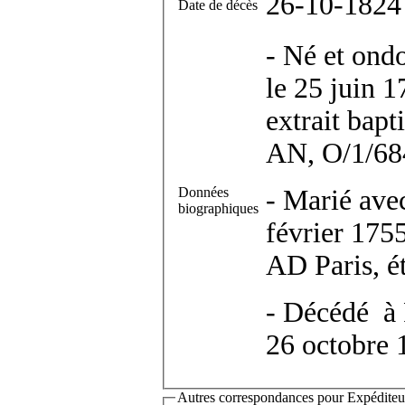
26-10-1824
Date de décès
- Né et ondo
le 25 juin 1
extrait bapt
AN, O/1/68
Données
- Marié ave
biographiques
février 1755
AD Paris, ét
- Décédé à 
26 octobre
Autres correspondances pour Expéditeur(s