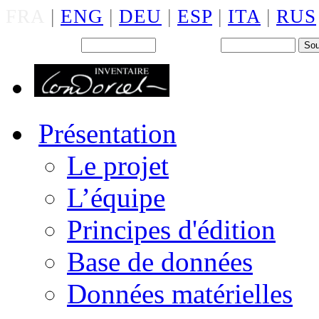
FRA
|
ENG
|
DEU
|
ESP
|
ITA
|
RUS
Back office : Id.
Mot de passe
Présentation
Le projet
L’équipe
Principes d'édition
Base de données
Données matérielles