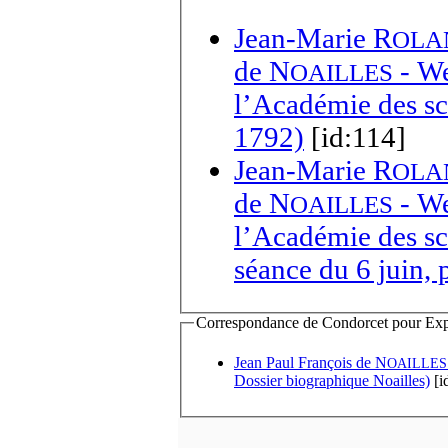
Jean-Marie R
OLA
de N
- We
OAILLES
l’Académie des sci
1792)
[id:114]
Jean-Marie R
OLA
de N
- We
OAILLES
l’Académie des sciences, Procès-verbaux
séance du 6 juin, 
Correspondance de Condorcet pour Expédi
Jean Paul François de N
OAILLES
Dossier biographique Noailles)
[i