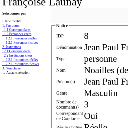
Françoise Launay
Sélectionner par
• Type d'entité
Notice
1. Personnes
1.1 Correspondants
8
1.2 Personnes citées
IDP
1.2.1 Personnes réelles
1.2.1 Personnes fictives
Jean Paul F
Dénomination
2. Institutions
2.1 Correspondants
2.2 Institutions citées
personne
Type
2.2.1 Institutions réelles
2.2.1 Institutions fictives
Noailles (d
3. Non classé
Nom
→ Aucune sélection
Jean Paul F
Prénom(s)
Masculin
Genre
Nombre de
3
document(s)
Correspondant
Oui
de Condorcet
Réelle
Réelle / fictive