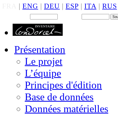
FRA
|
ENG
|
DEU
|
ESP
|
ITA
|
RUS
Back office : Id.
Mot de passe
Présentation
Le projet
L’équipe
Principes d'édition
Base de données
Données matérielles