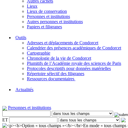
Autres cachets
Lieux
Lieux de conservation
Personnes et institutions
Autres personnes et institutions
Papiers et filigranes
Outils
Adresses et déplacements de Condorcet
Calendrier des présences académiques de Condorcet
Cartographie
Chronologie de la vie de Condorcet
Plumitifs de l’Académie royale des sciences de Paris
Protocoles descriptifs pour données matérielles
Répertoire sélectif des filigranes
Ressources documentaires
Actualités
Personnes et institutions
ET