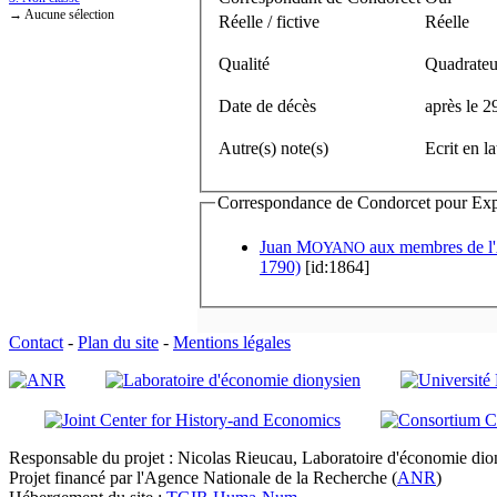
→ Aucune sélection
Réelle / fictive
Réelle
Qualité
Quadrateu
Date de décès
après le 
Autre(s) note(s)
Ecrit en l
Correspondance de Condorcet pour Expédi
Juan M
aux membres de
OYANO
1790)
[id:1864]
Contact
-
Plan du site
-
Mentions légales
Responsable du projet : Nicolas Rieucau, Laboratoire d'économie dion
Projet financé par l'Agence Nationale de la Recherche (
ANR
)