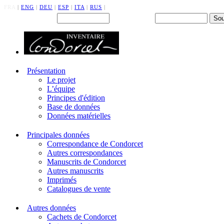
FRA
|
ENG
|
DEU
|
ESP
|
ITA
|
RUS
|
Back office : Id.
Mot de passe
Présentation
Le projet
L’équipe
Principes d'édition
Base de données
Données matérielles
Principales données
Correspondance de Condorcet
Autres correspondances
Manuscrits de Condorcet
Autres manuscrits
Imprimés
Catalogues de vente
Autres données
Cachets de Condorcet