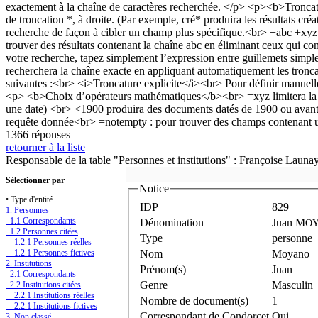
1366 réponses
retourner à la liste
Responsable de la table "Personnes et institutions" : Françoise Launa
Sélectionner par
Notice
• Type d'entité
IDP
829
1. Personnes
1.1 Correspondants
Dénomination
Juan M
O
1.2 Personnes citées
Type
personne
1.2.1 Personnes réelles
1.2.1 Personnes fictives
Nom
Moyano
2. Institutions
Prénom(s)
Juan
2.1 Correspondants
Genre
Masculin
2.2 Institutions citées
2.2.1 Institutions réelles
Nombre de document(s)
1
2.2.1 Institutions fictives
Correspondant de Condorcet
Oui
3. Non classé