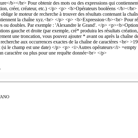
y
YANO