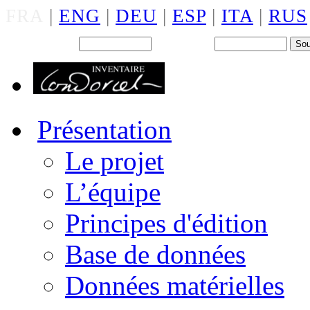
FRA
|
ENG
|
DEU
|
ESP
|
ITA
|
RUS
Back office : Id.
Mot de passe
Présentation
Le projet
L’équipe
Principes d'édition
Base de données
Données matérielles