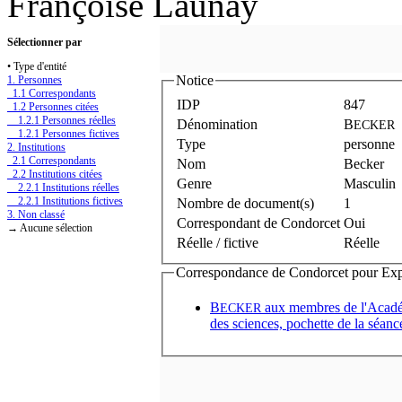
Françoise Launay
Sélectionner par
• Type d'entité
Notice
1. Personnes
1.1 Correspondants
IDP
847
1.2 Personnes citées
1.2.1 Personnes réelles
Dénomination
B
ECKER
1.2.1 Personnes fictives
Type
personne
2. Institutions
2.1 Correspondants
Nom
Becker
2.2 Institutions citées
Genre
Masculin
2.2.1 Institutions réelles
2.2.1 Institutions fictives
Nombre de document(s)
1
3. Non classé
Correspondant de Condorcet
Oui
→ Aucune sélection
Réelle / fictive
Réelle
Correspondance de Condorcet pour Expédi
B
aux membres de l'Aca
ECKER
des sciences, pochette de la séa