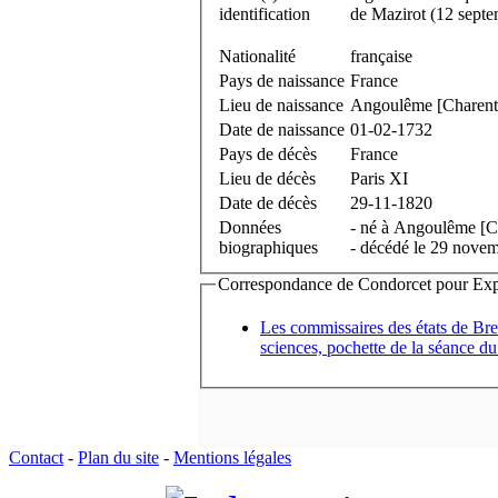
identification
de Mazirot (12 sep
Nationalité
française
Pays de naissance
France
Lieu de naissance
Angoulême [Charent
Date de naissance
01-02-1732
Pays de décès
France
Lieu de décès
Paris XI
Date de décès
29-11-1820
Données
- né à Angoulême [Ch
biographiques
- décédé le 29 novem
Correspondance de Condorcet pour Expédi
Les commissaires des états de Br
sciences, pochette de la séance du
Contact
-
Plan du site
-
Mentions légales