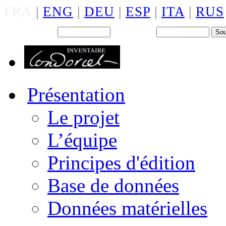
FRA
|
ENG
|
DEU
|
ESP
|
ITA
|
RUS
Back office : Id.
Mot de passe
Présentation
Le projet
L’équipe
Principes d'édition
Base de données
Données matérielles