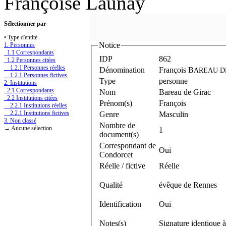
Françoise Launay
Sélectionner par
• Type d'entité
Notice
1. Personnes
1.1 Correspondants
IDP
862
1.2 Personnes citées
1.2.1 Personnes réelles
Dénomination
François B
AREAU D
1.2.1 Personnes fictives
Type
personne
2. Institutions
2.1 Correspondants
Nom
Bareau de Girac
2.2 Institutions citées
Prénom(s)
François
2.2.1 Institutions réelles
2.2.1 Institutions fictives
Genre
Masculin
3. Non classé
Nombre de
→ Aucune sélection
1
document(s)
Correspondant de
Oui
Condorcet
Réelle / fictive
Réelle
Qualité
évêque de Rennes
Identification
Oui
Notes(s)
Signature identique à