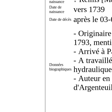
naissance
Date de
vers 1739
naissance
après le 03
Date de décès
- Originair
1793, mentio
- Arrivé à P
- A travaill
Données
hydraulique
biographiques
- Auteur en
d'Argenteui