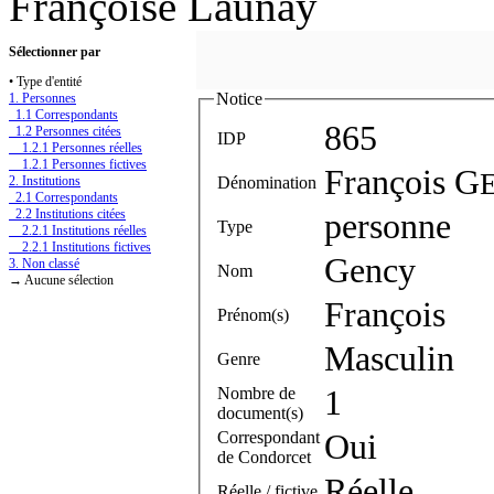
Françoise Launay
Sélectionner par
• Type d'entité
Notice
1. Personnes
1.1 Correspondants
865
1.2 Personnes citées
IDP
1.2.1 Personnes réelles
1.2.1 Personnes fictives
François G
Dénomination
2. Institutions
2.1 Correspondants
2.2 Institutions citées
personne
Type
2.2.1 Institutions réelles
2.2.1 Institutions fictives
Gency
3. Non classé
Nom
→ Aucune sélection
François
Prénom(s)
Masculin
Genre
Nombre de
1
document(s)
Correspondant
Oui
de Condorcet
Réelle
Réelle / fictive