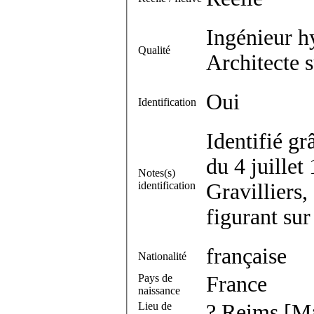
Ingénieur h
Qualité
Architecte s
Oui
Identification
Identifié gr
du 4 juillet
Notes(s)
identification
Gravilliers,
figurant sur
française
Nationalité
Pays de
France
naissance
Lieu de
? Reims [M