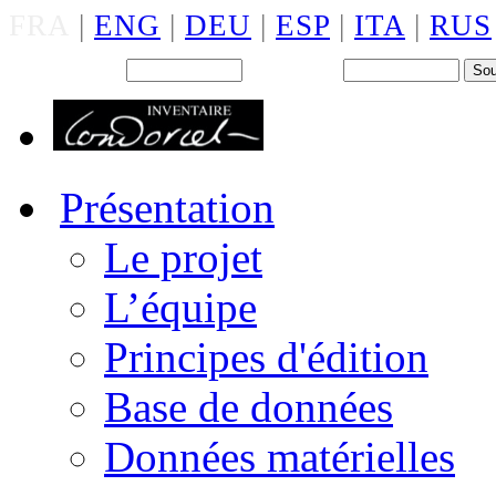
FRA
|
ENG
|
DEU
|
ESP
|
ITA
|
RUS
Back office : Id.
Mot de passe
Présentation
Le projet
L’équipe
Principes d'édition
Base de données
Données matérielles