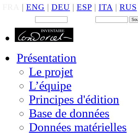
FRA
|
ENG
|
DEU
|
ESP
|
ITA
|
RUS
Back office : Id.
Mot de passe
Présentation
Le projet
L’équipe
Principes d'édition
Base de données
Données matérielles