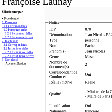
Françoise Launay
Sélectionner par
• Type d'entité
Notice
1. Personnes
1.1 Correspondants
IDP
870
1.2 Personnes citées
1.2.1 Personnes réelles
Dénomination
Jean Nicolas P
A
1.2.1 Personnes fictives
Type
personne
2. Institutions
2.1 Correspondants
Nom
Pache
2.2 Institutions citées
Prénom(s)
Jean Nicolas
2.2.1 Institutions réelles
2.2.1 Institutions fictives
Genre
Masculin
3. Non classé
Nombre de
→ Aucune sélection
2
document(s)
Correspondant de
Oui
Condorcet
Réelle / fictive
Réelle
- Ministre de la 
Qualité
- Maire de Paris 
Identification
Oui
Nationalité
française