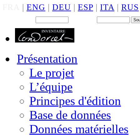
FRA
|
ENG
|
DEU
|
ESP
|
ITA
|
RUS
Back office : Id.
Mot de passe
Présentation
Le projet
L’équipe
Principes d'édition
Base de données
Données matérielles