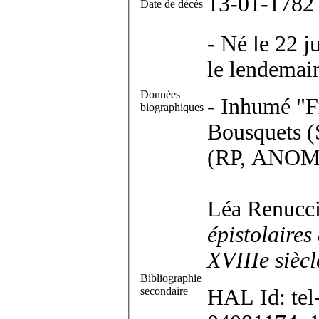
13-01-1782
Date de décès
- Né le 22 j
le lendemai
Données
- Inhumé "F
biographiques
Bousquets (
(RP, ANOM
Léa Renucc
épistolaires
XVIIIe siècl
Bibliographie
secondaire
HAL Id: tel