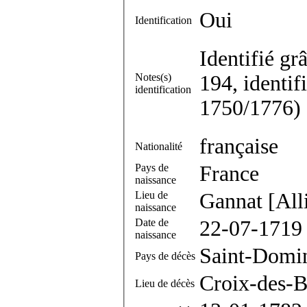
Oui
Identification
Identifié g
Notes(s)
194, identif
identification
1750/1776)
française
Nationalité
Pays de
France
naissance
Lieu de
Gannat [All
naissance
Date de
22-07-1719
naissance
Saint-Domi
Pays de décès
Croix-des-B
Lieu de décès