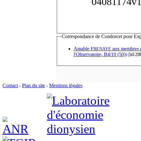
04081174v
Correspondance de Condorcet pour Expédi
Amable F
aux membre
RENAYE
l'Observatoire, B4/10 (50))
[id:28
Contact
-
Plan du site
-
Mentions légales