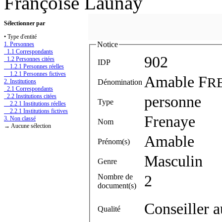
Françoise Launay
Sélectionner par
• Type d'entité
Notice
1. Personnes
1.1 Correspondants
902
1.2 Personnes citées
IDP
1.2.1 Personnes réelles
1.2.1 Personnes fictives
Amable F
R
Dénomination
2. Institutions
2.1 Correspondants
2.2 Institutions citées
personne
Type
2.2.1 Institutions réelles
2.2.1 Institutions fictives
Frenaye
3. Non classé
Nom
→ Aucune sélection
Amable
Prénom(s)
Masculin
Genre
Nombre de
2
document(s)
Conseiller 
Qualité