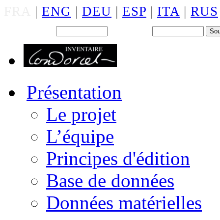
FRA
|
ENG
|
DEU
|
ESP
|
ITA
|
RUS
Back office : Id.
Mot de passe
Présentation
Le projet
L’équipe
Principes d'édition
Base de données
Données matérielles