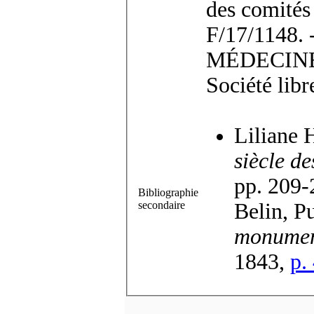
des comités 
F/17/1148
MÉDECINE. D
Société libr
Liliane 
siècle d
pp. 209-
Bibliographie
secondaire
Belin, P
monumen
1843,
p.