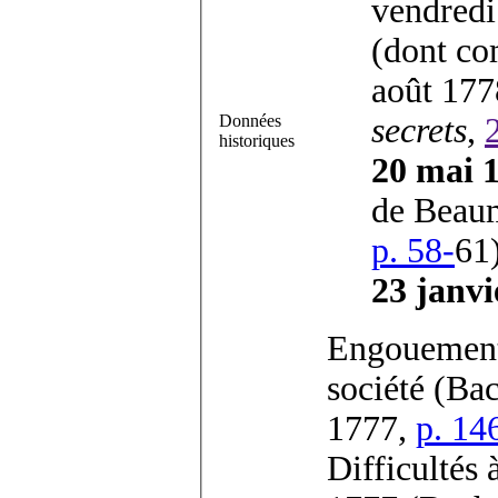
vendred
(dont co
août 17
Données
secrets
,
historiques
20 mai 
de Beau
p. 58-
61
23 janvi
Engouement
société (B
1777,
p. 14
Difficultés