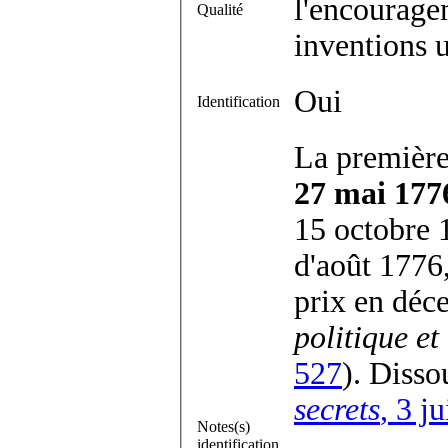
l'encouragem
Qualité
inventions u
Oui
Identification
La première 
27 mai 177
15 octobre 
d'août 1776
prix en déc
politique et 
527
). Disso
secrets
, 3 j
Notes(s)
identification