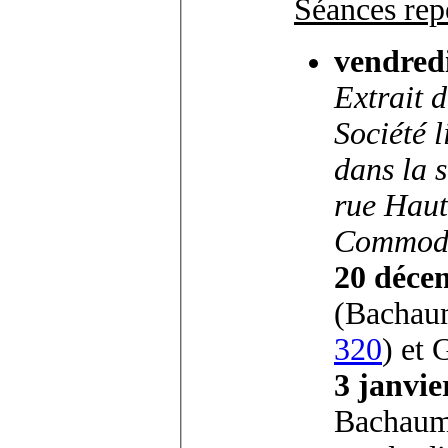
Séances rep
vendred
Extrait d
Société 
dans la 
rue Haut
Commodit
20 déce
(Bachau
320
) et 
3 janvie
Bachaum