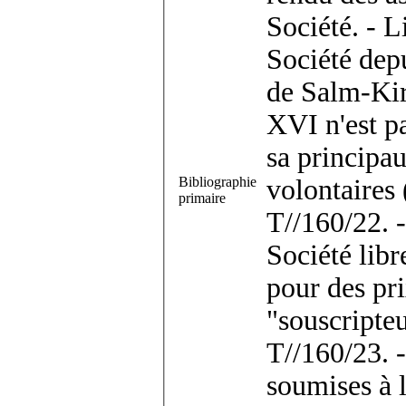
Société. - L
Société depu
de Salm-Kir
XVI n'est pa
sa principa
Bibliographie
volontaires
primaire
T//160/22. 
Société lib
pour des pri
"souscripte
T//160/23. 
soumises à l