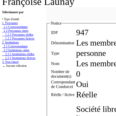
Françoise Launay
Sélectionner par
• Type d'entité
Notice
1. Personnes
1.1 Correspondants
947
1.2 Personnes citées
IDP
1.2.1 Personnes réelles
1.2.1 Personnes fictives
Les membres
Dénomination
2. Institutions
2.1 Correspondants
2.2 Institutions citées
personne
Type
2.2.1 Institutions réelles
2.2.1 Institutions fictives
Les membres
3. Non classé
Nom
→ Aucune sélection
Nombre de
0
document(s)
Correspondant
Oui
de Condorcet
Réelle
Réelle / fictive
Société lib