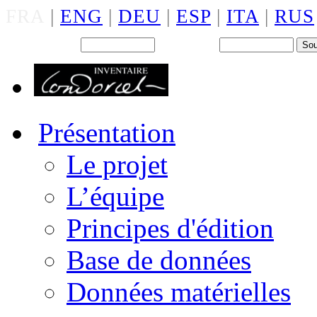
FRA
|
ENG
|
DEU
|
ESP
|
ITA
|
RUS
Back office : Id.
Mot de passe
Présentation
Le projet
L’équipe
Principes d'édition
Base de données
Données matérielles