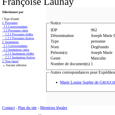
Françoise Launay
Sélectionner par
• Type d'entité
Notice
1. Personnes
1.1 Correspondants
IDP
962
1.2 Personnes citées
1.2.1 Personnes réelles
Dénomination
Joseph Marie 
1.2.1 Personnes fictives
Type
personne
2. Institutions
2.1 Correspondants
Nom
Degérando
2.2 Institutions citées
Prénom(s)
Joseph Marie
2.2.1 Institutions réelles
2.2.1 Institutions fictives
Genre
Masculin
3. Non classé
Nombre de document(s)
1
→ Aucune sélection
Autres correspondances pour Expéditeur(s
Marie Louise
Sophie
de G
ROUC
Contact
-
Plan du site
-
Mentions légales