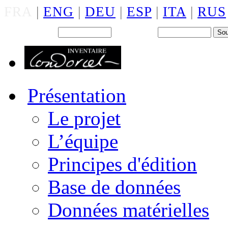
FRA
|
ENG
|
DEU
|
ESP
|
ITA
|
RUS
Back office : Id.
Mot de passe
Présentation
Le projet
L’équipe
Principes d'édition
Base de données
Données matérielles