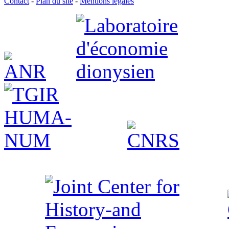
Contact
-
Plan du site
-
Mentions légales