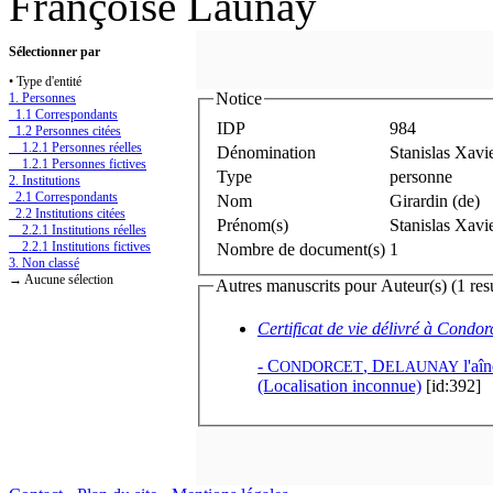
Françoise Launay
Sélectionner par
• Type d'entité
Notice
1. Personnes
1.1 Correspondants
IDP
984
1.2 Personnes citées
1.2.1 Personnes réelles
Dénomination
Stanislas Xavi
1.2.1 Personnes fictives
Type
personne
2. Institutions
2.1 Correspondants
Nom
Girardin (de)
2.2 Institutions citées
Prénom(s)
Stanislas Xavi
2.2.1 Institutions réelles
2.2.1 Institutions fictives
Nombre de document(s)
1
3. Non classé
→ Aucune sélection
Autres manuscrits pour Auteur(s) (1 resu
Certificat de vie délivré à Condor
-
C
,
D
l'aîn
ONDORCET
ELAUNAY
(Localisation inconnue)
[id:392]