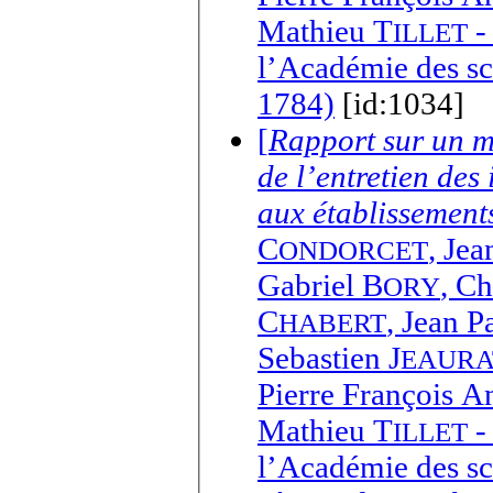
Mathieu T
-
ILLET
l’Académie des sc
1784)
[id:1034]
[
Rapport sur un mé
de l’entretien des
aux établissements
C
,
Jea
ONDORCET
Gabriel B
,
Ch
ORY
C
,
Jean P
HABERT
Sebastien J
EAURA
Pierre François 
Mathieu T
-
ILLET
l’Académie des sc