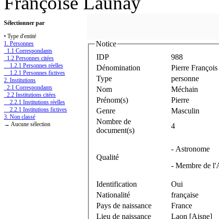
Françoise Launay
Sélectionner par
• Type d'entité
Notice
1. Personnes
1.1 Correspondants
IDP
988
1.2 Personnes citées
1.2.1 Personnes réelles
Dénomination
Pierre Françoi
1.2.1 Personnes fictives
Type
personne
2. Institutions
2.1 Correspondants
Nom
Méchain
2.2 Institutions citées
Prénom(s)
Pierre
2.2.1 Institutions réelles
2.2.1 Institutions fictives
Genre
Masculin
3. Non classé
Nombre de
→ Aucune sélection
4
document(s)
- Astronome
Qualité
- Membre de l'
Identification
Oui
Nationalité
française
Pays de naissance
France
Lieu de naissance
Laon [Aisne]