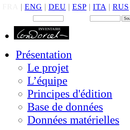
FRA
|
ENG
|
DEU
|
ESP
|
ITA
|
RUS
Back office : Id.
Mot de passe
Présentation
Le projet
L’équipe
Principes d'édition
Base de données
Données matérielles