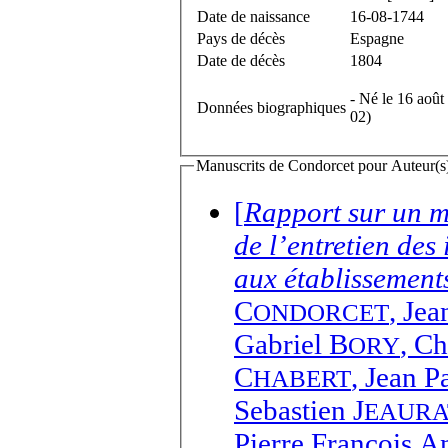
Date de naissance
16-08-1744
Pays de décès
Espagne
Date de décès
1804
- Né le 16 aoû
Données biographiques
02)
Manuscrits de Condorcet pour Auteur(s) 
[
Rapport sur un mé
de l’entretien des
aux établissements
C
,
Jea
ONDORCET
Gabriel B
,
Ch
ORY
C
,
Jean P
HABERT
Sebastien J
EAURA
Pierre François 