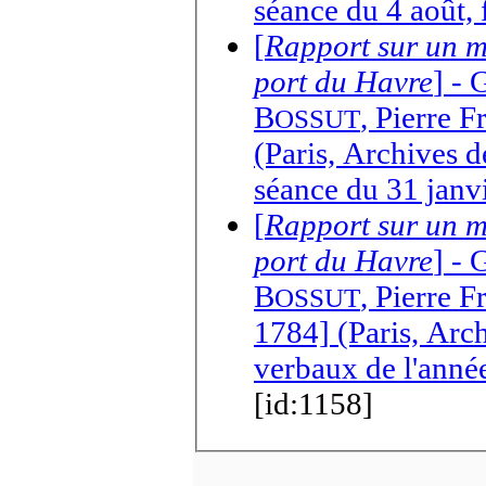
séance du 4 août, 
[
Rapport sur un m
port du Havre
] -
G
B
,
Pierre F
OSSUT
(Paris, Archives d
séance du 31 janv
[
Rapport sur un m
port du Havre
] -
G
B
,
Pierre F
OSSUT
1784] (Paris, Arc
verbaux de l'année
[id:1158]