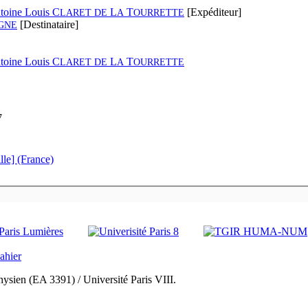
toine Louis C
L
T
[Expéditeur]
LARET DE
A
OURRETTE
[Destinataire]
GNE
toine Louis C
L
T
LARET DE
A
OURRETTE
7
lle] (France)
ysien (EA 3391) / Université Paris VIII.