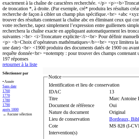
197 réponses
retourner à la liste
Sélectionner par
Notice
• Année
Identification et lieu de conservation
Sans date
1760
IDAC
13
1770
Titre
Marc Antoine 
1780
1790
Document de référence
Oui
après 1800
Nature du document
Original
→ Aucune sélection
Lieu de conservation
Bordeaux, Bibl
Cote
MS 828 (I-CVI
Intervention(s)