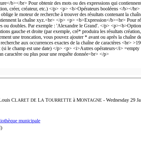
Louis C
L
T
à
M
- Wednesday 29 Jan
LARET DE
A
OURRETTE
ONTAGNE
iothèque municipale
)