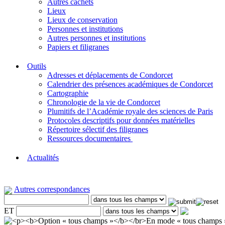
Autres cachets
Lieux
Lieux de conservation
Personnes et institutions
Autres personnes et institutions
Papiers et filigranes
Outils
Adresses et déplacements de Condorcet
Calendrier des présences académiques de Condorcet
Cartographie
Chronologie de la vie de Condorcet
Plumitifs de l’Académie royale des sciences de Paris
Protocoles descriptifs pour données matérielles
Répertoire sélectif des filigranes
Ressources documentaires
Actualités
Autres correspondances
ET