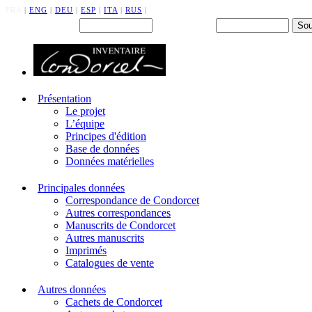
FRA
|
ENG
|
DEU
|
ESP
|
ITA
|
RUS
|
Back office : Id.
Mot de passe
Présentation
Le projet
L’équipe
Principes d'édition
Base de données
Données matérielles
Principales données
Correspondance de Condorcet
Autres correspondances
Manuscrits de Condorcet
Autres manuscrits
Imprimés
Catalogues de vente
Autres données
Cachets de Condorcet