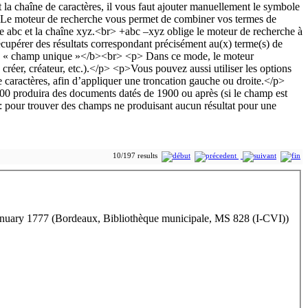
10/197 results
uary 1777 (Bordeaux, Bibliothèque municipale, MS 828 (I-CVI))