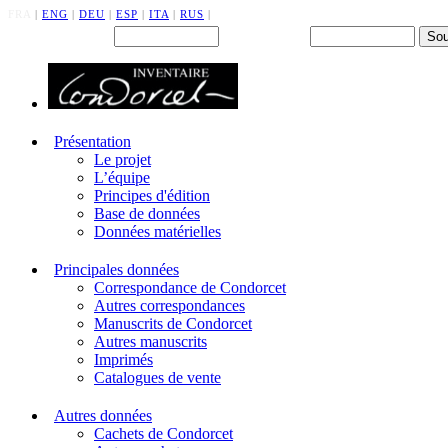
FRA
|
ENG
|
DEU
|
ESP
|
ITA
|
RUS
|
Back office : Id.
Mot de passe
Présentation
Le projet
L’équipe
Principes d'édition
Base de données
Données matérielles
Principales données
Correspondance de Condorcet
Autres correspondances
Manuscrits de Condorcet
Autres manuscrits
Imprimés
Catalogues de vente
Autres données
Cachets de Condorcet