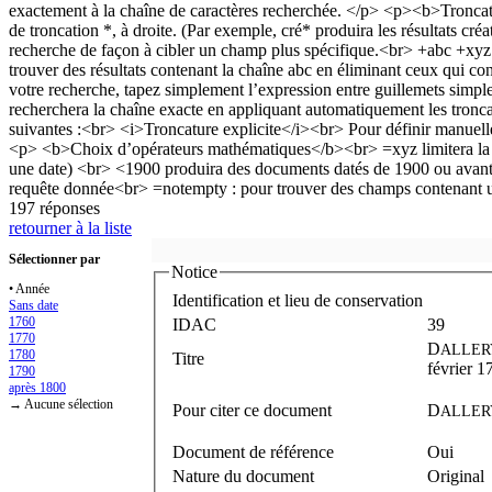
197 réponses
retourner à la liste
Sélectionner par
Notice
• Année
Identification et lieu de conservation
Sans date
1760
IDAC
39
1770
D
ALLER
1780
Titre
février 1
1790
après 1800
→ Aucune sélection
Pour citer ce document
D
ALLER
Document de référence
Oui
Nature du document
Original