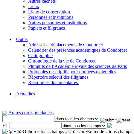
Autres cachets
Lieux
Lieux de conservation
Personnes et institutions
Autres personnes et institutions
Papiers et filigranes
Outils
Adresses et déplacements de Condorcet
Calendrier des présences académiques de Condorcet
Cartographie
Chronologie de la vie de Condorcet
Plumitifs de l’Académie royale des sciences de Paris
Protocoles descriptifs pour données matérielles
Répertoire sélectif des filigranes
Ressources documentaires
Actualités
Autres correspondances
ET