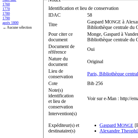
1760
Identification et lieu de conservation
1770
1780
IDAC
58
1790
Gaspard M
à
Alexa
ONGE
après 1800
Titre
Bibliothèque centrale du C
→ Aucune sélection
Pour citer ce
Monge, Gaspard à Vander
document
Bibliothèque centrale du C
Document de
Oui
référence
Nature du
Original
document
Lieu de
Paris, Bibliothèque centra
conservation
Cote
Bib 256
Note(s)
identification
Voir sur e-Man : http://e
et lieu de
conservation
Intervention(s)
Expéditeur(s) et
Gaspard M
[E
ONGE
destinataire(s)
Alexandre Theophi