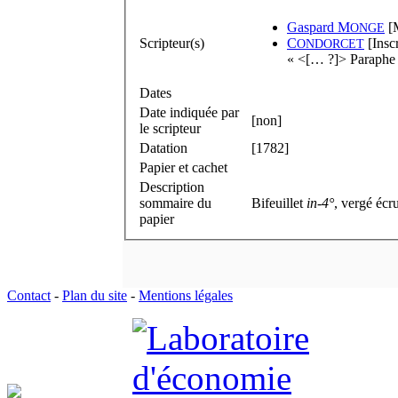
Gaspard M
[
ONGE
Scripteur(s)
C
[Inscr
ONDORCET
« <[… ?]> Paraphe 
Dates
Date indiquée par
[non]
le scripteur
Datation
[1782]
Papier et cachet
Description
sommaire du
Bifeuillet
in-4°
, vergé écru
papier
Contact
-
Plan du site
-
Mentions légales