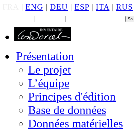
FRA
|
ENG
|
DEU
|
ESP
|
ITA
|
RUS
Back office : Id.
Mot de passe
Présentation
Le projet
L’équipe
Principes d'édition
Base de données
Données matérielles