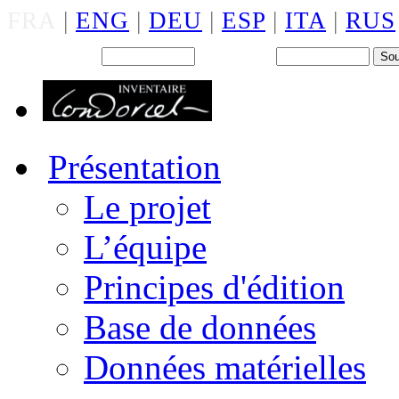
FRA
|
ENG
|
DEU
|
ESP
|
ITA
|
RUS
Back office : Id.
Mot de passe
Présentation
Le projet
L’équipe
Principes d'édition
Base de données
Données matérielles