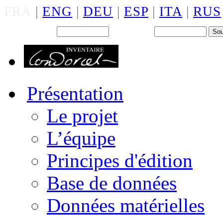
FRA
|
ENG
|
DEU
|
ESP
|
ITA
|
RUS
Back office : Id.
Mot de passe
Présentation
Le projet
L’équipe
Principes d'édition
Base de données
Données matérielles