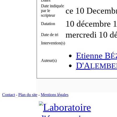
Dates
Date indiquée
ce 10 Decemb
par le
scripteur
10 décembre 
Datation
mercredi 10 d
Date de tri
Intervention(s)
Etienne B
É
Auteur(s)
D'A
LEMBE
Contact
-
Plan du site
-
Mentions légales