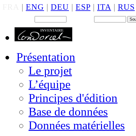
FRA
|
ENG
|
DEU
|
ESP
|
ITA
|
RUS
Back office : Id.
Mot de passe
Présentation
Le projet
L’équipe
Principes d'édition
Base de données
Données matérielles