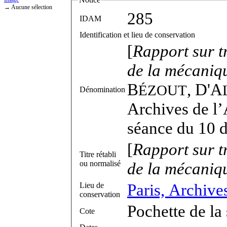
→ Aucune sélection
285
IDAM
Identification et lieu de conservation
[
Rapport sur t
de la mécaniqu
B
,
D'A
ÉZOUT
Dénomination
Archives de l’
séance du 10 
[
Rapport sur t
Titre rétabli
ou normalisé
de la mécaniqu
Paris, Archive
Lieu de
conservation
Pochette de l
Cote