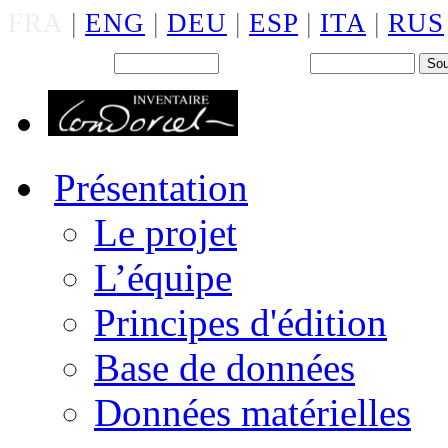
FRA
|
ENG
|
DEU
|
ESP
|
ITA
|
RUS
Back office : Id.
Mot de passe
Présentation
Le projet
L’équipe
Principes d'édition
Base de données
Données matérielles