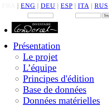
FRA
|
ENG
|
DEU
|
ESP
|
ITA
|
RUS
Back office : Id.
Mot de passe
Présentation
Le projet
L’équipe
Principes d'édition
Base de données
Données matérielles