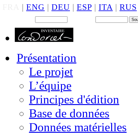
FRA
|
ENG
|
DEU
|
ESP
|
ITA
|
RUS
Back office : Id.
Mot de passe
Présentation
Le projet
L’équipe
Principes d'édition
Base de données
Données matérielles