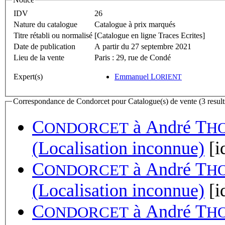
IDV
26
Nature du catalogue
Catalogue à prix marqués
Titre rétabli ou normalisé
[Catalogue en ligne Traces Ecrites]
Date de publication
A partir du 27 septembre 2021
Lieu de la vente
Paris : 29, rue de Condé
Expert(s)
Emmanuel L
ORIENT
Correspondance de Condorcet pour Catalogue(s) de vente (3 result
C
à
André T
ONDORCET
H
(Localisation inconnue)
[i
C
à
André T
ONDORCET
H
(Localisation inconnue)
[i
C
à
André T
ONDORCET
H