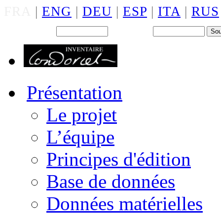
FRA
|
ENG
|
DEU
|
ESP
|
ITA
|
RUS
Back office : Id.
Mot de passe
Présentation
Le projet
L’équipe
Principes d'édition
Base de données
Données matérielles