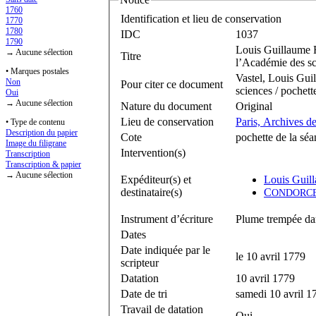
1760
Identification et lieu de conservation
1770
1780
IDC
1037
1790
Louis Guillaume 
→ Aucune sélection
Titre
l’Académie des sc
• Marques postales
Vastel, Louis Gui
Non
Pour citer ce document
sciences / pochett
Oui
→ Aucune sélection
Nature du document
Original
Lieu de conservation
Paris, Archives d
• Type de contenu
Description du papier
Cote
pochette de la sé
Image du filigrane
Intervention(s)
Transcription
Transcription & papier
→ Aucune sélection
Expéditeur(s) et
Louis Guil
destinataire(s)
C
ONDORC
Instrument d’écriture
Plume trempée dan
Dates
Date indiquée par le
le 10 avril 1779
scripteur
Datation
10 avril 1779
Date de tri
samedi 10 avril 1
Travail de datation
Oui