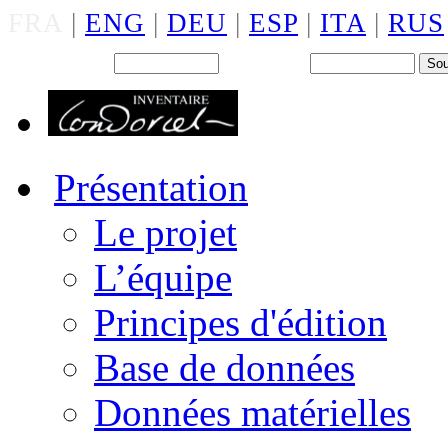
FRA
|
ENG
|
DEU
|
ESP
|
ITA
|
RUS
Back office : Id.
Mot de passe
Présentation
Le projet
L’équipe
Principes d'édition
Base de données
Données matérielles